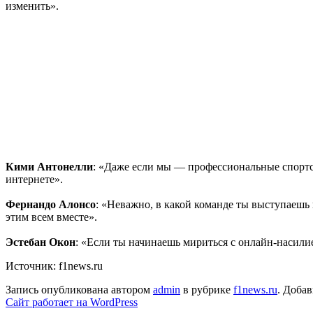
изменить».
Кими Антонелли
: «Даже если мы — профессиональные спортсм
интернете».
Фернандо Алонсо
: «Неважно, в какой команде ты выступаешь 
этим всем вместе».
Эстебан Окон
: «Если ты начинаешь мириться с онлайн-насилием
Источник: f1news.ru
Запись опубликована автором
admin
в рубрике
f1news.ru
. Добав
Сайт работает на WordPress