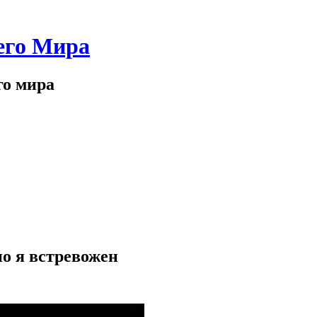
его Мира
го мира
но я встревожен