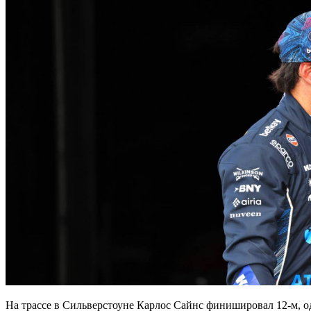
На трассе в Сильверстоуне Карлос Сайнс финишировал 12-м, о