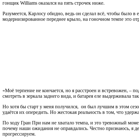
гонщик Williams оказался на пять строчек ниже.
Разумеется, Карлосу обидно, ведь он сделал всё, чтобы было в
модернизированное переднее крыло, на гоночном темпе это отр
«Моё терпение не кончается, но я расстроен и встревожен, – п
смотреть в зеркала заднего вида, и батарея еле выдерживала та
Но хотя бы старт у меня получился, он был лучшим в этом сез
удаётся их опередить. Но жестокая реальность в том, что удер
По ходу Гран При нам не хватало темпа, и это тревожный момен
почему наши ожидания не оправдались. Честно признаюсь, я де
прогрессируем.