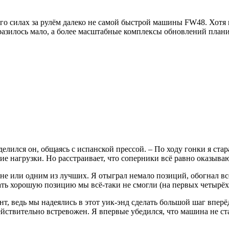
 его силах за рулём далеко не самой быстрой машины FW48. Хотя
азилось мало, а более масштабные комплексы обновлений планир
оделился он, общаясь с испанской прессой. – По ходу гонки я с
кие нагрузки. Но расстраивает, что соперники всё равно оказыва
оне или одним из лучших. Я отыграл немало позиций, обогнал вс
жать хорошую позицию мы всё-таки не смогли (на первых четырёх
т, ведь мы надеялись в этот уик-энд сделать большой шаг вперёд
йствительно встревожен. Я впервые убедился, что машина не ст