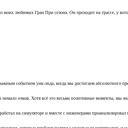
з моих любимых Гран При сезона. Он проходит на трассе, у кото
ажным событием уик-энда, когда мы достигаем абсолютного пре
и немало очков. Хотя всё это весьма позитивные моменты, мы зна
е работал на симуляторе и вместе с инженерами проанализирова
арселоне, которые пройдут подряд с недельным интервалом, и н