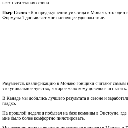
всех пяти этапах сезона.
Пьер Гасли:
«Я в предвкушении уик-энда в Монако, это один и
Формулы 1 доставляет мне настоящее удовольствие.
Разумеется, квалификацию в Монако гонщики считают самым в
это уникальное чувство, которое мало кому довелось испытать.
В Канаде мы добились лучшего результата в сезоне и заработал
гладко.
На прошлой неделе я побывал на базе команды в Энстоуне, гд
мне было более комфортно пилотировать.
Мы уделили немало времени подготовке к этапам в Монако и Б