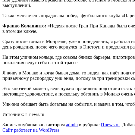
выступлений.
Также меня очень порадовала победа футбольного клуба «Пари 
Франко Колапинто:
«Неделя после Гран При Канады была очен
в этом же ключе.
Сразу после гонки в Монреале, уже в понедельник, я работал н
день рождения, после чего вернулся в Энстоун и продолжил раб
На этом уличном кольце, где совсем близко барьеры, пилотиро
поколения ведут себя на этой трассе.
Я живу в Монако и когда бывал дома, то видел, как идёт подго
привычному распорядку уик-энда, потому за три тренировки см
Это ключевой момент, ведь нужно правильно подготовиться к к
настоящее удовольствие, а поскольку обгонять в Монако очень 
Уик-энд обещает быть богатым на события, и задача в том, ч
Источник: f1news.ru
Запись опубликована автором
admin
в рубрике
f1news.ru
. Добав
Сайт работает на WordPress