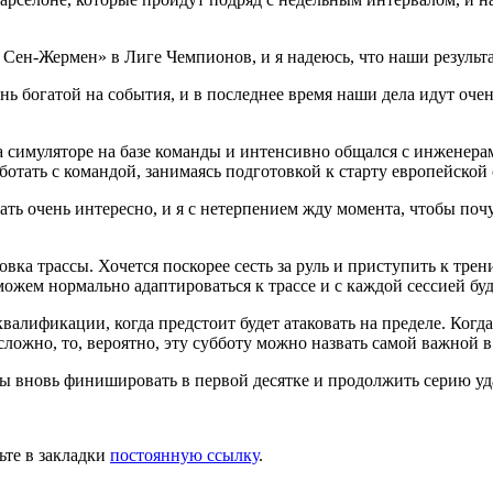
Сен-Жермен» в Лиге Чемпионов, и я надеюсь, что наши результа
ь богатой на события, и в последнее время наши дела идут очен
а симуляторе на базе команды и интенсивно общался с инженерам
отать с командой, занимаясь подготовкой к старту европейской 
вать очень интересно, и я с нетерпением жду момента, чтобы по
товка трассы. Хочется поскорее сесть за руль и приступить к тр
ожем нормально адаптироваться к трассе и с каждой сессией бу
валификации, когда предстоит будет атаковать на пределе. Ког
сложно, то, вероятно, эту субботу можно назвать самой важной в 
тобы вновь финишировать в первой десятке и продолжить серию у
ьте в закладки
постоянную ссылку
.