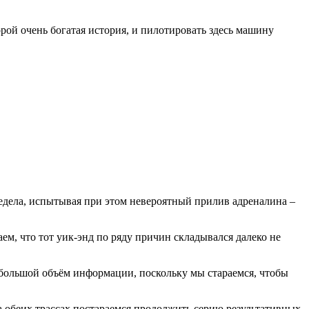
рой очень богатая история, и пилотировать здесь машину
дела, испытывая при этом невероятный прилив адреналина –
ем, что тот уик-энд по ряду причин складывался далеко не
л большой объём информации, поскольку мы стараемся, чтобы
а обеих трассах постараемся продолжить серию результативных