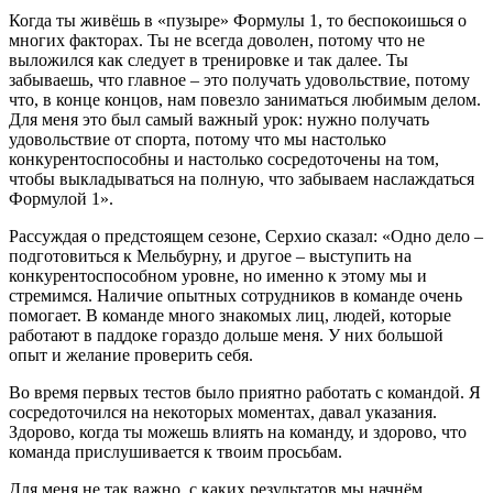
Когда ты живёшь в «пузыре» Формулы 1, то беспокоишься о
многих факторах. Ты не всегда доволен, потому что не
выложился как следует в тренировке и так далее. Ты
забываешь, что главное – это получать удовольствие, потому
что, в конце концов, нам повезло заниматься любимым делом.
Для меня это был самый важный урок: нужно получать
удовольствие от спорта, потому что мы настолько
конкурентоспособны и настолько сосредоточены на том,
чтобы выкладываться на полную, что забываем наслаждаться
Формулой 1».
Рассуждая о предстоящем сезоне, Серхио сказал: «Одно дело –
подготовиться к Мельбурну, и другое – выступить на
конкурентоспособном уровне, но именно к этому мы и
стремимся. Наличие опытных сотрудников в команде очень
помогает. В команде много знакомых лиц, людей, которые
работают в паддоке гораздо дольше меня. У них большой
опыт и желание проверить себя.
Во время первых тестов было приятно работать с командой. Я
сосредоточился на некоторых моментах, давал указания.
Здорово, когда ты можешь влиять на команду, и здорово, что
команда прислушивается к твоим просьбам.
Для меня не так важно, с каких результатов мы начнём.