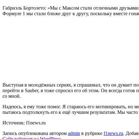
Габриэль Бортолето: «Мы с Максом стали отличными друзьями. С
Формуле 1 мы стали ближе друг к другу, поскольку вместе гон
Выступая в молодёжных сериях, я спрашивал, что он думает по 
перейти в Sauber, я тоже спросил его об этом. Он всегда готов
со мной.
Надеюсь, я ему тоже помог. Я стараюсь его мотивировать, но мн
пытаюсь подтолкнуть его к ещё лучшим результатам. Мы часто с
Источник: f1news.ru
Запись опубликована автором
admin
в рубрике
f1news.ru
. Добав
Сайт работает на WordPress