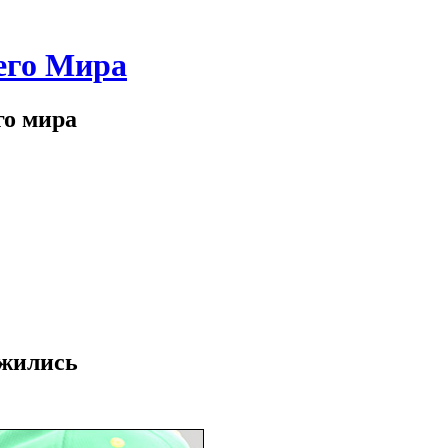
его Мира
го мира
ужились