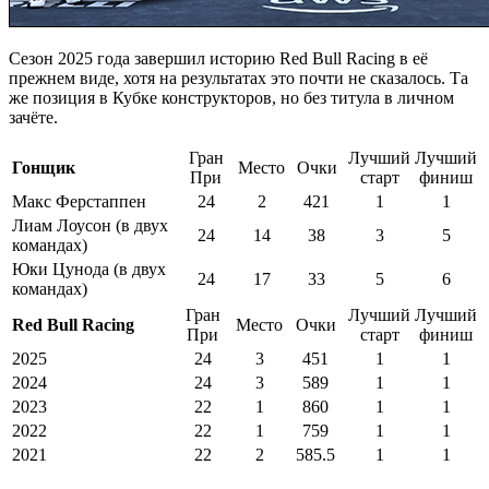
Сезон 2025 года завершил историю Red Bull Racing в её
прежнем виде, хотя на результатах это почти не сказалось. Та
же позиция в Кубке конструкторов, но без титула в личном
зачёте.
Гран
Лучший
Лучший
Гонщик
Место
Очки
При
старт
финиш
Макс Ферстаппен
24
2
421
1
1
Лиам Лоусон (в двух
24
14
38
3
5
командах)
Юки Цунода (в двух
24
17
33
5
6
командах)
Гран
Лучший
Лучший
Red Bull Racing
Место
Очки
При
старт
финиш
2025
24
3
451
1
1
2024
24
3
589
1
1
2023
22
1
860
1
1
2022
22
1
759
1
1
2021
22
2
585.5
1
1