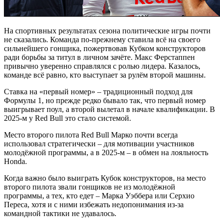
На спортивных результатах сезона политические игры почти
не сказались. Команда по-прежнему ставила всё на своего
сильнейшего гонщика, пожертвовав Кубком конструкторов
ради борьбы за титул в личном зачёте. Макс Ферстаппен
привычно уверенно справлялся с ролью лидера. Казалось,
команде всё равно, кто выступает за рулём второй машины.
Ставка на «первый номер» – традиционный подход для
Формулы 1, но прежде редко бывало так, что первый номер
выигрывает поул, а второй вылетал в начале квалификации. В
2025-м у Red Bull это стало системой.
Место второго пилота Red Bull Марко почти всегда
использовал стратегически – для мотивации участников
молодёжной программы, а в 2025-м – в обмен на лояльность
Honda.
Когда важно было выиграть Кубок конструкторов, на место
второго пилота звали гонщиков не из молодёжной
программы, а тех, кто едет – Марка Уэббера или Серхио
Переса, хотя и с ними избежать недопонимания из-за
командной тактики не удавалось.