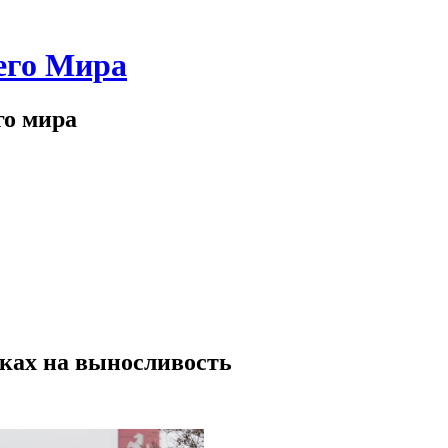
его Мира
го мира
нках на выносливость