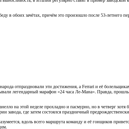
 выносливость, в Италии регулярно ставят в пример заводской к
ду в обоих зачётах, причём это произошло после 53-летнего пере
арода отпраздновали эти достижения, а Ferrari и её болельщикам
ывали легендарный марафон «24 часа Ле-Мана». Правда, прошлым
анелло на этой неделе прохладно и пасмурно, но в четверг хотя 
ии завода, где затем состоялся праздничный предрождественск
азумеется, вдоль всего маршрута команду и её гонщиков привет
щим.