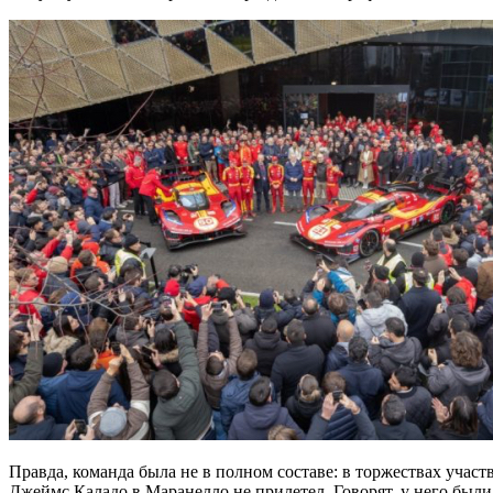
Правда, команда была не в полном составе: в торжествах уч
Джеймс Каладо в Маранелло не прилетел. Говорят, у него был