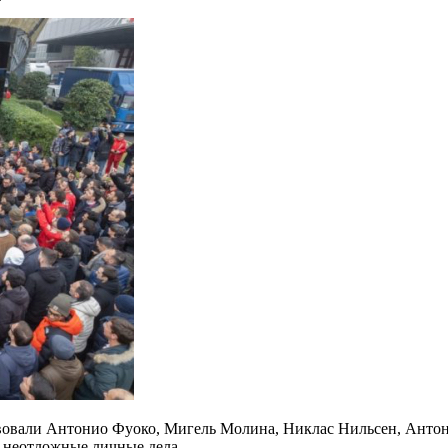
аствовали Антонио Фуоко, Мигель Молина, Никлас Нильсен, Ант
и неотложные личные дела.