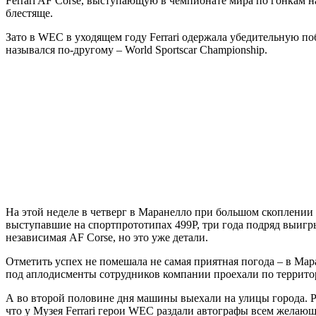
Ferrari AF Corse, выступающую в чемпионате мира по гонкам на
блестяще.
Зато в WEC в уходящем году Ferrari одержала убедительную побе
назывался по-другому – World Sportscar Championship.
На этой неделе в четверг в Маранелло при большом скоплении н
выступавшие на спортпрототипах 499P, три года подряд выигр
независимая AF Corse, но это уже детали.
Отметить успех не помешала не самая приятная погода – в Мар
под аплодисменты сотрудников компании проехали по территор
А во второй половине дня машины выехали на улицы города. Р
что у Музея Ferrari герои WEC раздали автографы всем желаю