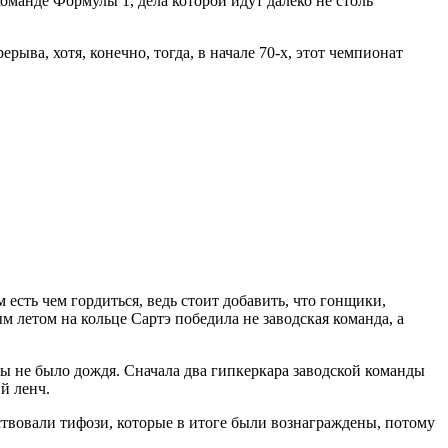
оманде Формулы 1, дела которой идут далеко не столь
рыва, хотя, конечно, тогда, в начале 70-х, этот чемпионат
 есть чем гордиться, ведь стоит добавить, что гонщики,
 летом на кольце Сартэ победила не заводская команда, а
бы не было дождя. Сначала два гипкеркара заводской команды
ий ленч.
ствовали тифози, которые в итоге были вознаграждены, потому