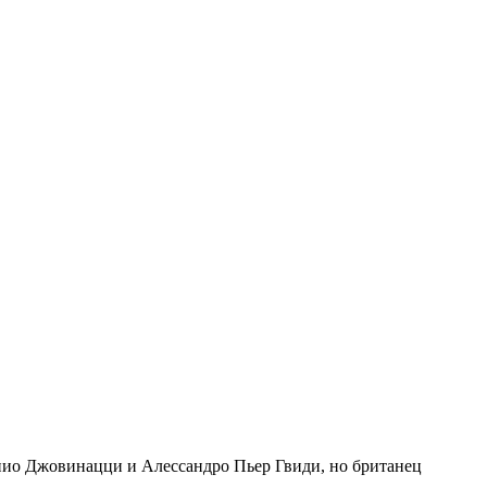
онио Джовинацци и Алессандро Пьер Гвиди, но британец