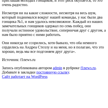
приглашая молодых гонщиков, и этот риск окупается, то это
очень радостно.
Несмотря ни на какие сложности, несмотря на весь шум,
который поднимался вокруг нашей команды, у нас были два
гонщика №1, и нам удалось невозможное. Каждый из наших
замечательных гонщиков одержал по семь побед, они
получали истинное удовольствие, соперничая друг с другом, а
нам было приятно с ними работать.
Они никогда не ссорились, хотя бывало, что оба немного
сердились на Андреа Стеллу и на меня, но я полагаю, что это
хорошо, ведь мы все подгоняем друг друга».
Источник: f1news.ru
Запись опубликована автором
admin
в рубрике
f1news.ru
.
Добавьте в закладки
постоянную ссылку
.
Сайт работает на WordPress