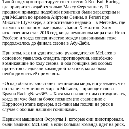
Такой подход контрастирует со стратегией Red Bull Racing,
где приоритет отдаётся только Максу Ферстаппену. В
прошлом примеры подобной политики были характерны и
для McLaren во времена Айртона Сенны, в Ferrari при
Михаэле Шумахере, а относительно недавно – в Mercedes, где
титулы в основном выигрывал Льюис Хэмилтон. Хотя
исключением стал 2016 год, когда чемпионом мира стал Нико
Росберг, и тогда соперничество между напарниками тоже
продолжалось до финала сезона в Абу-Даби.
При этом, как ни удивительно, руководителям McLaren в
основном удавалось сгладить противоречия, неизбежно
возникавшие по ходу сезона, и оба гонщика без особых
протестов следовали командной тактике, когда была
необходимость её применять.
«Оскар обязательно станет чемпионом мира, и я убеждён, что
он станет чемпионом мира в McLaren, – приводит слова
Брауна RacingNews365. – Хотя мы начали с ним сотрудничать,
когда он уже был на более позднем (по сравнению с
Норрисом) этапе карьеры, всё-таки мы пошли на риск в
случае с обоими нашими гонщиками.
Первыми машинами Формулы 1, которые они пилотировали,
были машины McLaren, а если большая команда идёт на риск,