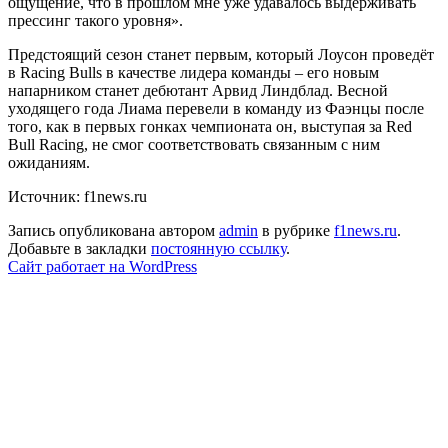
ощущение, что в прошлом мне уже удавалось выдерживать
прессинг такого уровня».
Предстоящий сезон станет первым, который Лоусон проведёт
в Racing Bulls в качестве лидера команды – его новым
напарником станет дебютант Арвид Линдблад. Весной
уходящего года Лиама перевели в команду из Фаэнцы после
того, как в первых гонках чемпионата он, выступая за Red
Bull Racing, не смог соответствовать связанным с ним
ожиданиям.
Источник: f1news.ru
Запись опубликована автором
admin
в рубрике
f1news.ru
.
Добавьте в закладки
постоянную ссылку
.
Сайт работает на WordPress