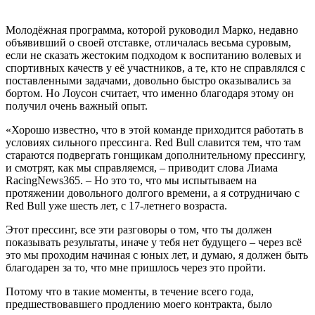
Молодёжная программа, которой руководил Марко, недавно
объявивший о своей отставке, отличалась весьма суровым,
если не сказать жестоким подходом к воспитанию волевых и
спортивных качеств у её участников, а те, кто не справлялся с
поставленными задачами, довольно быстро оказывались за
бортом. Но Лоусон считает, что именно благодаря этому он
получил очень важный опыт.
«Хорошо известно, что в этой команде приходится работать в
условиях сильного прессинга. Red Bull славится тем, что там
стараются подвергать гонщикам дополнительному прессингу,
и смотрят, как мы справляемся, – приводит слова Лиама
RacingNews365. – Но это то, что мы испытываем на
протяжении довольного долгого времени, а я сотрудничаю с
Red Bull уже шесть лет, с 17-летнего возраста.
Этот прессинг, все эти разговоры о том, что ты должен
показывать результаты, иначе у тебя нет будущего – через всё
это мы проходим начиная с юных лет, и думаю, я должен быть
благодарен за то, что мне пришлось через это пройти.
Потому что в такие моменты, в течение всего года,
предшествовавшего продлению моего контракта, было