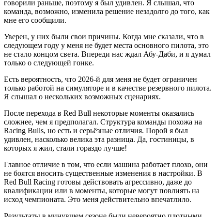
говорили раньше, поэтому я был удивлен. Я слышал, что
команда, возможно, изменила решение незадолго до того, как
мне его сообщили.
Уверен, у них были свои причины. Когда мне сказали, что в
следующем году у меня не будет места основного пилота, это
не стало концом света. Впереди нас ждал Абу-Даби, и я думал
только о следующей гонке.
Есть вероятность, что 2026-й для меня не будет ограничен
только работой на симуляторе и в качестве резервного пилота.
Я слышал о нескольких возможных сценариях.
После перехода в Red Bull некоторые моменты оказались
сложнее, чем я предполагал. Структура команды похожа на
Racing Bulls, но есть и серьёзные отличия. Порой я был
удивлен, насколько велика эта разница. Да, гостиницы, в
которых я жил, стали гораздо лучше!
Главное отличие в том, что если машина работает плохо, они
не боятся вносить существенные изменения в настройки. В
Red Bull Racing готовы действовать агрессивно, даже до
квалификации или в моменты, которые могут повлиять на
исход чемпионата. Это меня действительно впечатлило.
Результаты в минувшем сезоне были невероятно плотными.