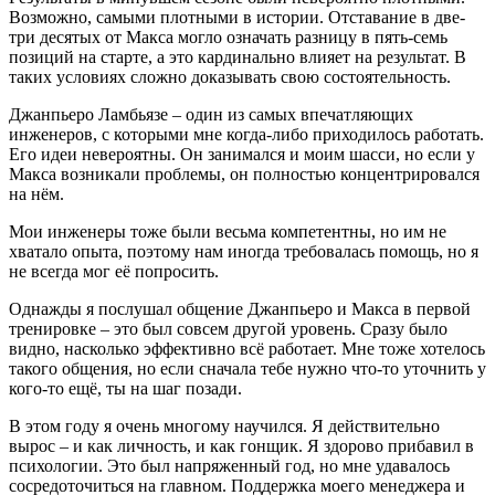
Возможно, самыми плотными в истории. Отставание в две-
три десятых от Макса могло означать разницу в пять-семь
позиций на старте, а это кардинально влияет на результат. В
таких условиях сложно доказывать свою состоятельность.
Джанпьеро Ламбьязе – один из самых впечатляющих
инженеров, с которыми мне когда-либо приходилось работать.
Его идеи невероятны. Он занимался и моим шасси, но если у
Макса возникали проблемы, он полностью концентрировался
на нём.
Мои инженеры тоже были весьма компетентны, но им не
хватало опыта, поэтому нам иногда требовалась помощь, но я
не всегда мог её попросить.
Однажды я послушал общение Джанпьеро и Макса в первой
тренировке – это был совсем другой уровень. Сразу было
видно, насколько эффективно всё работает. Мне тоже хотелось
такого общения, но если сначала тебе нужно что-то уточнить у
кого-то ещё, ты на шаг позади.
В этом году я очень многому научился. Я действительно
вырос – и как личность, и как гонщик. Я здорово прибавил в
психологии. Это был напряженный год, но мне удавалось
сосредоточиться на главном. Поддержка моего менеджера и