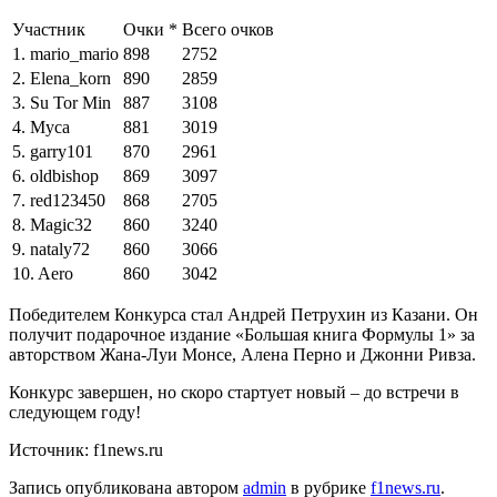
Участник
Очки *
Всего очков
1. mario_mario
898
2752
2. Elena_korn
890
2859
3. Su Tor Min
887
3108
4. Myca
881
3019
5. garry101
870
2961
6. oldbishop
869
3097
7. red123450
868
2705
8. Magic32
860
3240
9. nataly72
860
3066
10. Aero
860
3042
Победителем Конкурса стал Андрей Петрухин из Казани. Он
получит подарочное издание «Большая книга Формулы 1» за
авторством Жана-Луи Монсе, Алена Перно и Джонни Ривза.
Конкурс завершен, но скоро стартует новый – до встречи в
следующем году!
Источник: f1news.ru
Запись опубликована автором
admin
в рубрике
f1news.ru
.