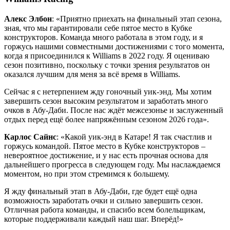
Алекс Элбон
: «Приятно приехать на финальный этап сезона,
зная, что мы гарантировали себе пятое место в Кубке
конструкторов. Команда много работала в этом году, и я
горжусь нашими совместными достижениями с того момента,
когда я присоединился к Williams в 2022 году. Я оцениваю
сезон позитивно, поскольку с точки зрения результатов он
оказался лучшим для меня за всё время в Williams.
Сейчас я с нетерпением жду гоночный уик-энд. Мы хотим
завершить сезон высоким результатом и заработать много
очков в Абу-Даби. После нас ждёт межсезонье и заслуженный
отдых перед ещё более напряжённым сезоном 2026 года».
Карлос Сайнс
: «Какой уик-энд в Катаре! Я так счастлив и
горжусь командой. Пятое место в Кубке конструкторов –
невероятное достижение, и у нас есть прочная основа для
дальнейшего прогресса в следующем году. Мы наслаждаемся
моментом, но при этом стремимся к большему.
Я жду финальный этап в Абу-Даби, где будет ещё одна
возможность заработать очки и сильно завершить сезон.
Отличная работа команды, и спасибо всем болельщикам,
которые поддерживали каждый наш шаг. Вперёд!»