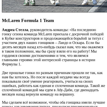
McLaren Formula 1 Team
Андреа Стелла
, руководитель команды: «На последнюю
гонку сезона команда McLaren приехала с досрочной победой
в Кубке конструкторов и продолжающейся борьбой за титул с
участием двух наших гонщиков – Ландо и Оскара. Если бы
десять месяцев назад кто-нибудь сказал нам, что мы окажемся
в таком положении, мы бы сразу взяли его на работу! Мы
гордимся своими достижениями и тем, что являемся
главными героями этой интересной страницы в истории
Формулы 1.
Две прошлые гонки по разным причинам прошли не так, как
нам бы хотелось. Но после каждой неудачи мы всегда
показывали своё умение реагировать, учиться на своих
ошибках, работать как единая и сплоченная команда. Такой же
сплочённой командой мы едем в Абу-Даби, где двенадцать
месяцев назад вернули команду на вершину.
Мы сделаем всё возможное, чтобы оба гонщика имели лучшие
шансы для завоевания титула, продолжая придерживаться