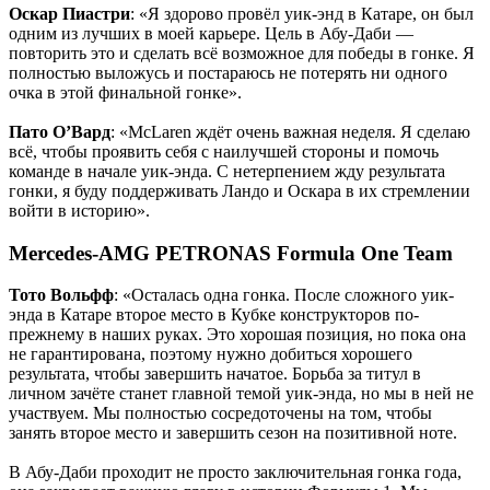
Оскар Пиастри
: «Я здорово провёл уик-энд в Катаре, он был
одним из лучших в моей карьере. Цель в Абу-Даби —
повторить это и сделать всё возможное для победы в гонке. Я
полностью выложусь и постараюсь не потерять ни одного
очка в этой финальной гонке».
Пато О’Вард
: «McLaren ждёт очень важная неделя. Я сделаю
всё, чтобы проявить себя с наилучшей стороны и помочь
команде в начале уик-энда. С нетерпением жду результата
гонки, я буду поддерживать Ландо и Оскара в их стремлении
войти в историю».
Mercedes-AMG PETRONAS Formula One Team
Тото Вольфф
: «Осталась одна гонка. После сложного уик-
энда в Катаре второе место в Кубке конструкторов по-
прежнему в наших руках. Это хорошая позиция, но пока она
не гарантирована, поэтому нужно добиться хорошего
результата, чтобы завершить начатое. Борьба за титул в
личном зачёте станет главной темой уик-энда, но мы в ней не
участвуем. Мы полностью сосредоточены на том, чтобы
занять второе место и завершить сезон на позитивной ноте.
В Абу-Даби проходит не просто заключительная гонка года,