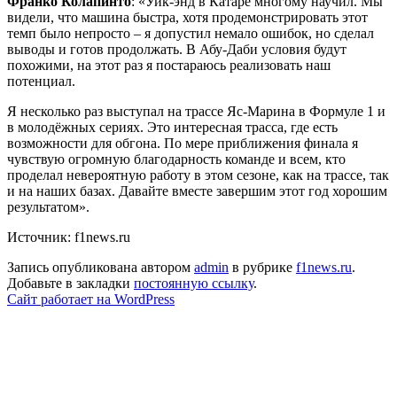
Франко Колапинто
: «Уик-энд в Катаре многому научил. Мы
видели, что машина быстра, хотя продемонстрировать этот
темп было непросто – я допустил немало ошибок, но сделал
выводы и готов продолжать. В Абу-Даби условия будут
похожими, на этот раз я постараюсь реализовать наш
потенциал.
Я несколько раз выступал на трассе Яс-Марина в Формуле 1 и
в молодёжных сериях. Это интересная трасса, где есть
возможности для обгона. По мере приближения финала я
чувствую огромную благодарность команде и всем, кто
проделал невероятную работу в этом сезоне, как на трассе, так
и на наших базах. Давайте вместе завершим этот год хорошим
результатом».
Источник: f1news.ru
Запись опубликована автором
admin
в рубрике
f1news.ru
.
Добавьте в закладки
постоянную ссылку
.
Сайт работает на WordPress