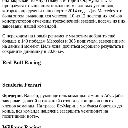
она закрывает важную главу в истории Формулы 1. Мы
прощаемся с нынешним поколением силовых установок,
которые определяли наш спорт с 2014 года. Для Mercedes это
была эпоха выдающихся успехов: 10 из 12 последних кубков
конструкторов отмечены трехконечной звездой, восемь из них
завоеваны нашей командой.
С переходом на новый регламент мы хотим добавить ещё
больше к 140 победам Mercedes и 385 подиумам, завоеванным
на данный момент. Цель ясна: добиться хорошего результата и
сохранить динамику в 2026-м».
Red Bull Racing
—
Scuderia Ferrari
Фредерик Вассёр
, руководитель команды: «Этап в Абу-Даби
завершает долгий и сложный сезон для гонщиков и всех
членов команды. На трассе Яс-Марина мы будем бороться до
конца, вся команда нацелена завершить чемпионат на
позитивной ноте».
Williams Racing