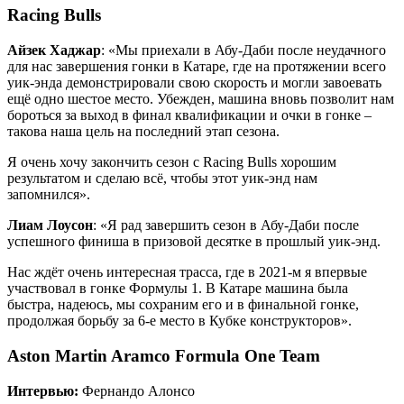
Racing Bulls
Айзек Хаджар
: «Мы приехали в Абу-Даби после неудачного
для нас завершения гонки в Катаре, где на протяжении всего
уик-энда демонстрировали свою скорость и могли завоевать
ещё одно шестое место. Убежден, машина вновь позволит нам
бороться за выход в финал квалификации и очки в гонке –
такова наша цель на последний этап сезона.
Я очень хочу закончить сезон с Racing Bulls хорошим
результатом и сделаю всё, чтобы этот уик-энд нам
запомнился».
Лиам Лоусон
: «Я рад завершить сезон в Абу-Даби после
успешного финиша в призовой десятке в прошлый уик-энд.
Нас ждёт очень интересная трасса, где в 2021-м я впервые
участвовал в гонке Формулы 1. В Катаре машина была
быстра, надеюсь, мы сохраним его и в финальной гонке,
продолжая борьбу за 6-е место в Кубке конструкторов».
Aston Martin Aramco Formula One Team
Интервью:
Фернандо Алонсо