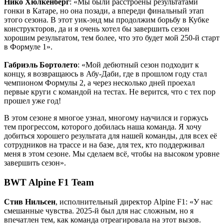
Нико Хюлкенберг
: «Мы были расстроены результатами
гонки в Катаре, но она позади, а впереди финальный этап
этого сезона. В этот уик-энд мы продолжим борьбу в Кубке
конструкторов, да и я очень хотел бы завершить сезон
хорошим результатом, тем более, что это будет мой 250-й старт
в Формуле 1».
Габриэль Бортолето
: «Мой дебютный сезон подходит к
концу, я возвращаюсь в Абу-Даби, где в прошлом году стал
чемпионом Формулы 2, а через несколько дней проехал
первые круги с командой на тестах. Не верится, что с тех пор
прошел уже год!
В этом сезоне я многое узнал, многому научился и горжусь
тем прогрессом, которого добилась наша команда. Я хочу
добиться хорошего результата для нашей команды, для всех её
сотрудников на трассе и на базе, для тех, кто поддерживал
меня в этом сезоне. Мы сделаем всё, чтобы на высоком уровне
завершить сезон».
BWT Alpine F1 Team
Стив Нильсен
, исполнительный директор Alpine F1: «У нас
смешанные чувства. 2025-й был для нас сложным, но я
впечатлен тем, как команда отреагировала на этот вызов.