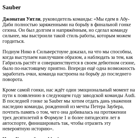
Sauber
Джонатан Уитли
, руководитель команды: «Мы едем в Абу-
Даби полностью заряженными на борьбу в финальной гонке
сезона. Он был долгим и напряжённым, но сделал команду
сильнее, мы выстроили такой стиль работы, которым можем
гордиться.
Подиум Нико в Сильверстоуне доказал, на что мы способны,
когда выступаем наилучшим образом, а наблюдать за тем, как
Габриэль растёт и совершенствуется в своем дебютном сезоне,
было по-настоящему приятно. Впереди ещё одна возможность
заработать очки, команда настроена на борьбу до последнего
поворота.
Кроме самой гонки, нас ждёт один эмоциональный момент на
пути к появлению в следующем году заводской команды Audi.
В последней гонке за Sauber мы хотим отдать дань уважения
наследию команды, рожденной из мечты Петера Заубера,
почтить память о том, чего она добивалась на протяжении
трех десятилетий в Формуле 1 и более пятидесяти лет в
автоспорте, финишировать так, чтобы отразить эту
невероятную историю».