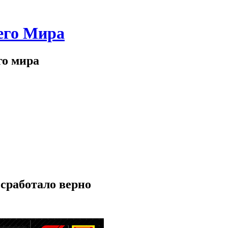
его Мира
го мира
 сработало верно