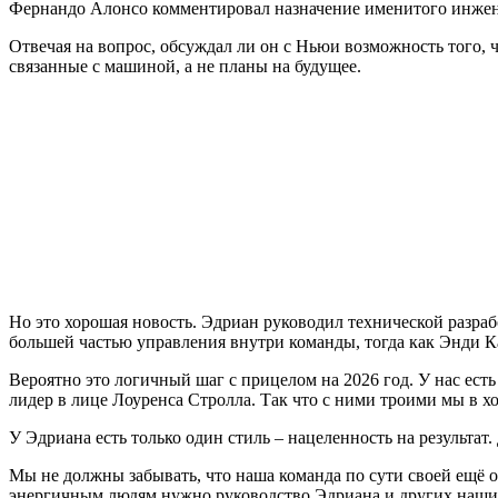
Фернандо Алонсо комментировал назначение именитого инжен
Отвечая на вопрос, обсуждал ли он с Ньюи возможность того,
связанные с машиной, а не планы на будущее.
Но это хорошая новость. Эдриан руководил технической разраб
большей частью управления внутри команды, тогда как Энди Ка
Вероятно это логичный шаг с прицелом на 2026 год. У нас есть
лидер в лице Лоуренса Стролла. Так что с ними троими мы в х
У Эдриана есть только один стиль – нацеленность на результат.
Мы не должны забывать, что наша команда по сути своей ещё о
энергичным людям нужно руководство Эдриана и других наших 