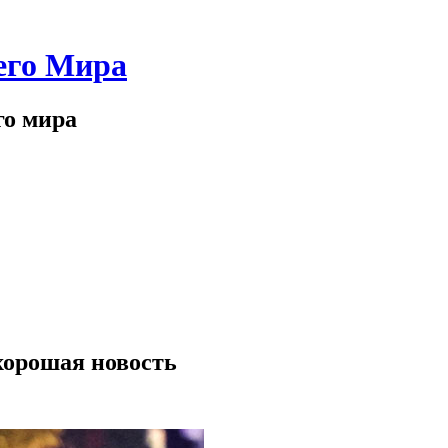
его Мира
го мира
хорошая новость