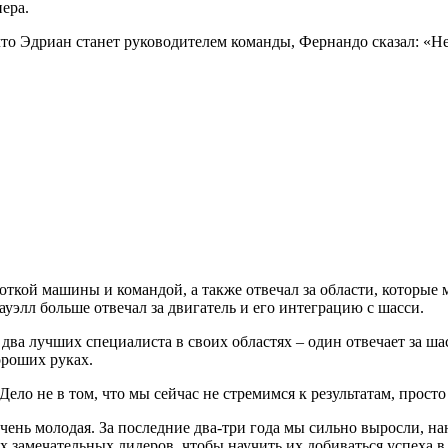
ера.
 что Эдриан станет руководителем команды, Фернандо сказал: «
откой машины и командой, а также отвечал за области, которые
уэлл больше отвечал за двигатель и его интеграцию с шасси.
 два лучших специалиста в своих областях – один отвечает за ша
ороших руках.
 Дело не в том, что мы сейчас не стремимся к результатам, просто
чень молодая. За последние два-три года мы сильно выросли, н
замечательных лидеров, чтобы научить их добиваться успеха в