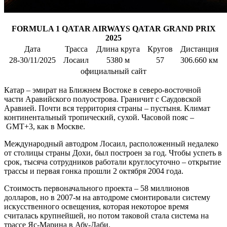
FORMULA 1 QATAR AIRWAYS QATAR GRAND PRIX
2025
Дата
Трасса
Длина круга
Кругов
Дистанция
28-30/11/2025
Лосаил
5380 м
57
306.660 км
официальный сайт
Катар – эмират на Ближнем Востоке в северо-восточной
части Аравийского полуострова. Граничит с Саудовской
Аравией. Почти вся территория страны – пустыня. Климат
континентальный тропический, сухой. Часовой пояс –
GMT+3, как в Москве.
Международный автодром Лосаил, расположенный недалеко
от столицы страны Дохи, был построен за год. Чтобы успеть в
срок, тысяча сотрудников работали круглосуточно – открытие
трассы и первая гонка прошли 2 октября 2004 года.
Стоимость первоначального проекта – 58 миллионов
долларов, но в 2007-м на автодроме смонтировали систему
искусственного освещения, которая некоторое время
считалась крупнейшей, но потом таковой стала система на
трассе Яс-Марина в Абу-Даби.