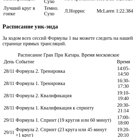
Сухо
Лучший круг в
Темно.
Л.Норрис
McLaren
1:22.384
гонке
Сухо
Расписание уик-энда
За ходом всех сессий Формулы 1 вы можете следить на нашей
странице прямых трансляций.
Расписание Гран При Катара. Время московское
День
Событие
Время
14:05-
28/11
Формула 2. Тренировка
14:50
16:30-
28/11
Формула 1. Тренировка
17:30
19:10-
28/11
Формула 2. Квалификация
19:40
20:30-
28/11
Формула 1. Квалификация к спринту
21:14
17:00-
29/11
Формула 1. Спринт (19 кругов или 60 минут)
18:00
Формула 2. Спринт (23 круга или 45 минут
19:20-
29/11
+1 круг)
20:10