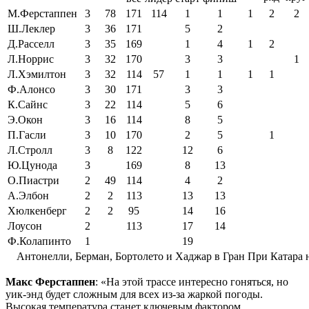
М.Ферстаппен
3
78
171
114
1
1
1
2
2
Ш.Леклер
3
36
171
5
2
Д.Расселл
3
35
169
1
4
1
2
Л.Норрис
3
32
170
3
3
1
Л.Хэмилтон
3
32
114
57
1
1
1
1
Ф.Алонсо
3
30
171
3
3
К.Сайнс
3
22
114
5
6
Э.Окон
3
16
114
8
5
П.Гасли
3
10
170
2
5
1
Л.Стролл
3
8
122
12
6
Ю.Цунода
3
169
8
13
О.Пиастри
2
49
114
4
2
А.Элбон
2
2
113
13
13
Хюлкенберг
2
2
95
14
16
Лоусон
2
113
17
14
Ф.Колапинто
1
19
Антонелли, Берман, Бортолето и Хаджар в Гран При Катара 
Макс Ферстаппен
: «На этой трассе интересно гоняться, но
уик-энд будет сложным для всех из-за жаркой погоды.
Высокая температура станет ключевым фактором.