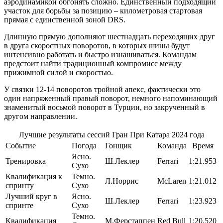
аэродинамикой обгонять сложно. Единственный подходящий
участок для борьбы за позицию – километровая стартовая
прямая с единственной зоной DRS.
Длинную прямую дополняют шестнадцать переходящих друг
в друга скоростных поворотов, в которых шины будут
интенсивно работать и быстро изнашиваться. Командам
предстоит найти традиционный компромисс между
прижимной силой и скоростью.
У связки 12-14 поворотов тройной апекс, фактически это
один напряженный правый поворот, немного напоминающий
знаменитый восьмой поворот в Турции, но закрученный в
другом направлении.
Лучшие результаты сессий Гран При Катара 2024 года
Событие
Погода
Гонщик
Команда
Время
Ясно.
Тренировка
Ш.Леклер
Ferrari
1:21.953
Сухо
Квалификация к
Темно.
Л.Норрис
McLaren
1:21.012
спринту
Сухо
Лучший круг в
Ясно.
Ш.Леклер
Ferrari
1:23.923
спринте
Сухо
Темно.
Квалификация
М.Ферстаппен
Red Bull
1:20.520