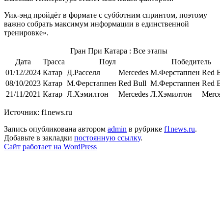
Уик-энд пройдёт в формате с субботним спринтом, поэтому
важно собрать максимум информации в единственной
тренировке».
Гран При Катара : Все этапы
Дата
Трасса
Поул
Победитель
01/12/2024
Катар
Д.Расселл
Mercedes
М.Ферстаппен
Red B
08/10/2023
Катар
М.Ферстаппен
Red Bull
М.Ферстаппен
Red B
21/11/2021
Катар
Л.Хэмилтон
Mercedes
Л.Хэмилтон
Merc
Источник: f1news.ru
Запись опубликована автором
admin
в рубрике
f1news.ru
.
Добавьте в закладки
постоянную ссылку
.
Сайт работает на WordPress