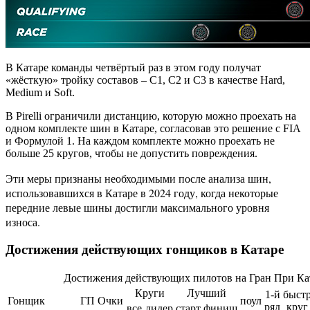
В Катаре команды четвёртый раз в этом году получат
«жёсткую» тройку составов – С1, С2 и С3 в качестве Hard,
Medium и Soft.
В Pirelli ограничили дистанцию, которую можно проехать на
одном комплекте шин в Катаре, согласовав это решение с FIA
и Формулой 1. На каждом комплекте можно проехать не
больше 25 кругов, чтобы не допустить повреждения.
Эти меры признаны необходимыми после анализа шин,
использовавшихся в Катаре в 2024 году, когда некоторые
передние левые шины достигли максимального уровня
износа.
Достижения действующих гонщиков в Катаре
Достижения действующих пилотов на Гран При Ка
Круги
Лучший
1-й
быст
Гонщик
ГП
Очки
поул
ряд
круг
все
лидер
старт
финиш