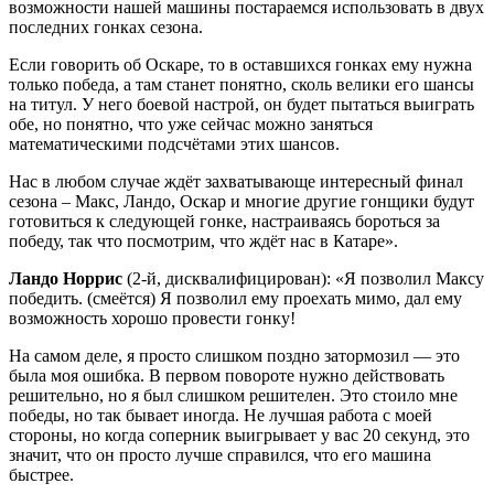
возможности нашей машины постараемся использовать в двух
последних гонках сезона.
Если говорить об Оскаре, то в оставшихся гонках ему нужна
только победа, а там станет понятно, сколь велики его шансы
на титул. У него боевой настрой, он будет пытаться выиграть
обе, но понятно, что уже сейчас можно заняться
математическими подсчётами этих шансов.
Нас в любом случае ждёт захватывающе интересный финал
сезона – Макс, Ландо, Оскар и многие другие гонщики будут
готовиться к следующей гонке, настраиваясь бороться за
победу, так что посмотрим, что ждёт нас в Катаре».
Ландо Норрис
(2-й, дисквалифицирован): «Я позволил Максу
победить. (смеётся) Я позволил ему проехать мимо, дал ему
возможность хорошо провести гонку!
На самом деле, я просто слишком поздно затормозил — это
была моя ошибка. В первом повороте нужно действовать
решительно, но я был слишком решителен. Это стоило мне
победы, но так бывает иногда. Не лучшая работа с моей
стороны, но когда соперник выигрывает у вас 20 секунд, это
значит, что он просто лучше справился, что его машина
быстрее.