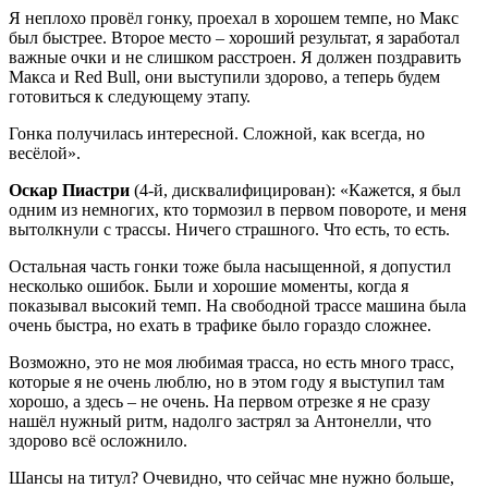
Я неплохо провёл гонку, проехал в хорошем темпе, но Макс
был быстрее. Второе место – хороший результат, я заработал
важные очки и не слишком расстроен. Я должен поздравить
Макса и Red Bull, они выступили здорово, а теперь будем
готовиться к следующему этапу.
Гонка получилась интересной. Сложной, как всегда, но
весёлой».
Оскар Пиастри
(4-й, дисквалифицирован): «Кажется, я был
одним из немногих, кто тормозил в первом повороте, и меня
вытолкнули с трассы. Ничего страшного. Что есть, то есть.
Остальная часть гонки тоже была насыщенной, я допустил
несколько ошибок. Были и хорошие моменты, когда я
показывал высокий темп. На свободной трассе машина была
очень быстра, но ехать в трафике было гораздо сложнее.
Возможно, это не моя любимая трасса, но есть много трасс,
которые я не очень люблю, но в этом году я выступил там
хорошо, а здесь – не очень. На первом отрезке я не сразу
нашёл нужный ритм, надолго застрял за Антонелли, что
здорово всё осложнило.
Шансы на титул? Очевидно, что сейчас мне нужно больше,