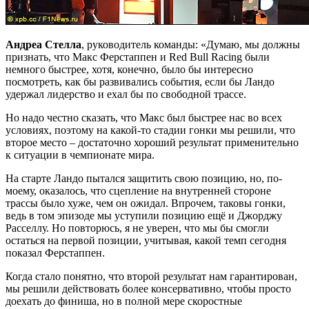
Андреа Стелла
, руководитель команды: «Думаю, мы должны
признать, что Макс Ферстаппен и Red Bull Racing были
немного быстрее, хотя, конечно, было бы интересно
посмотреть, как бы развивались события, если бы Ландо
удержал лидерство и ехал бы по свободной трассе.
Но надо честно сказать, что Макс был быстрее нас во всех
условиях, поэтому на какой-то стадии гонки мы решили, что
второе место – достаточно хороший результат применительно
к ситуации в чемпионате мира.
На старте Ландо пытался защитить свою позицию, но, по-
моему, оказалось, что сцепление на внутренней стороне
трассы было хуже, чем он ожидал. Впрочем, таковы гонки,
ведь в том эпизоде мы уступили позицию ещё и Джорджу
Расселлу. Но повторюсь, я не уверен, что мы бы смогли
остаться на первой позиции, учитывая, какой темп сегодня
показал Ферстаппен.
Когда стало понятно, что второй результат нам гарантирован,
мы решили действовать более консервативно, чтобы просто
доехать до финиша, но в полной мере скоростные