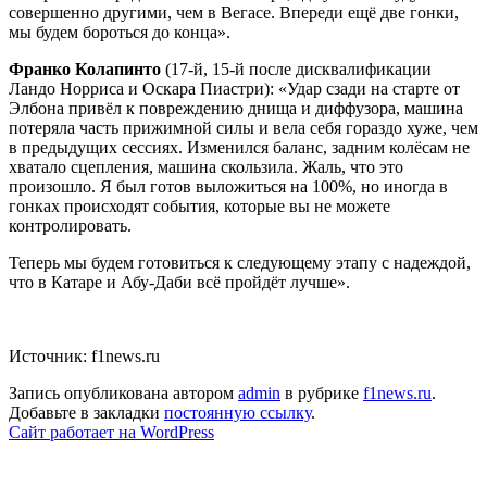
совершенно другими, чем в Вегасе. Впереди ещё две гонки,
мы будем бороться до конца».
Франко Колапинто
(17-й, 15-й после дисквалификации
Ландо Норриса и Оскара Пиастри): «Удар сзади на старте от
Элбона привёл к повреждению днища и диффузора, машина
потеряла часть прижимной силы и вела себя гораздо хуже, чем
в предыдущих сессиях. Изменился баланс, задним колёсам не
хватало сцепления, машина скользила. Жаль, что это
произошло. Я был готов выложиться на 100%, но иногда в
гонках происходят события, которые вы не можете
контролировать.
Теперь мы будем готовиться к следующему этапу с надеждой,
что в Катаре и Абу-Даби всё пройдёт лучше».
Источник: f1news.ru
Запись опубликована автором
admin
в рубрике
f1news.ru
.
Добавьте в закладки
постоянную ссылку
.
Сайт работает на WordPress