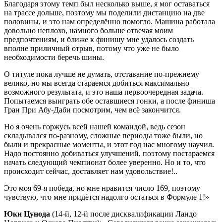
Благодаря этому темп был несколько выше, я мог оставаться
на трассе дольше, поэтому мы поделили дистанцию на две
половины, и это нам определённо помогло. Машина работала
довольно неплохо, намного больше отвечая моим
предпочтениям, и ближе к финишу мне удалось создать
вполне приличный отрыв, потому что уже не было
необходимости беречь шины.
О титуле пока лучше не думать, отставание по-прежнему
велико, но мы всегда стараемся добиться максимально
возможного результата, и это наша первоочередная задача.
Попытаемся выиграть обе оставшиеся гонки, а после финиша
Гран При Абу-Даби посмотрим, чем всё закончится.
Но я очень горжусь всей нашей командой, ведь сезон
складывался по-разному, сложные периоды тоже были, но
были и прекрасные моменты, и этот год нас многому научил.
Надо постоянно добиваться улучшений, поэтому постараемся
начать следующий чемпионат более уверенно. Но и то, что
происходит сейчас, доставляет нам удовольствие!..
Это моя 69-я победа, но мне нравится число 169, поэтому
чувствую, что мне придётся надолго остаться в Формуле 1!»
Юки Цунода
(14-й, 12-й после дисквалификации Ландо