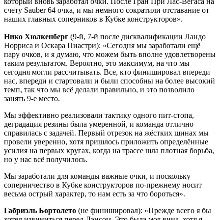
который вновь заработал очки. После Гран При Лас-Вегаса на
счету Sauber 64 очка, и мы немного сократили отставание от
наших главных соперников в Кубке конструкторов».
Нико Хюлкенберг
(9-й, 7-й после дисквалификации Ландо
Норриса и Оскара Пиастри): «Сегодня мы заработали ещё
пару очков, и я думаю, что можем быть вполне удовлетворены
таким результатом. Вероятно, это максимум, на что мы
сегодня могли рассчитывать. Все, кто финишировал впереди
нас, впереди и стартовали и были способны на более высокий
темп, так что мы всё делали правильно, и это позволило
занять 9-е место.
Мы эффективно реализовали тактику одного пит-стопа,
деградация резины была умеренной, и команда отлично
справилась с задачей. Первый отрезок на жёстких шинах мы
провели уверенно, хотя пришлось приложить определённые
усилия на первых кругах, когда на трассе шла плотная борьба,
но у нас всё получилось.
Мы заработали для команды важные очки, и поскольку
соперничество в Кубке конструкторов по-прежнему носит
весьма острый характер, то нам есть за что бороться».
Габриэль Бортолето
(не финишировал): «Прежде всего я бы
хотел извиниться перед Лэнсом. Это была моя вина, хотя я