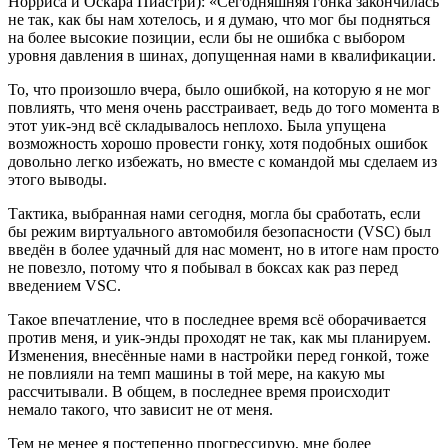
Норриса и Оскара Пиастри): «Сегодняшняя гонка закончилась
не так, как бы нам хотелось, и я думаю, что мог бы подняться
на более высокие позиции, если бы не ошибка с выбором
уровня давления в шинах, допущенная нами в квалификации.
То, что произошло вчера, было ошибкой, на которую я не мог
повлиять, что меня очень расстраивает, ведь до того момента в
этот уик-энд всё складывалось неплохо. Была упущена
возможность хорошо провести гонку, хотя подобных ошибок
довольно легко избежать, но вместе с командой мы сделаем из
этого выводы.
Тактика, выбранная нами сегодня, могла бы сработать, если
бы режим виртуального автомобиля безопасности (VSC) был
введён в более удачный для нас момент, но в итоге нам просто
не повезло, потому что я побывал в боксах как раз перед
введением VSC.
Такое впечатление, что в последнее время всё оборачивается
против меня, и уик-энды проходят не так, как мы планируем.
Изменения, внесённые нами в настройки перед гонкой, тоже
не повлияли на темп машины в той мере, на какую мы
рассчитывали. В общем, в последнее время происходит
немало такого, что зависит не от меня.
Тем не менее я постепенно прогрессирую, мне более