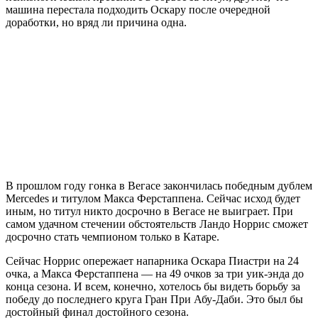
машина перестала подходить Оскару после очередной
доработки, но вряд ли причина одна.
В прошлом году гонка в Вегасе закончилась победным дублем
Mercedes и титулом Макса Ферстаппена. Сейчас исход будет
иным, но титул никто досрочно в Вегасе не выиграет. При
самом удачном стечении обстоятельств Ландо Норрис сможет
досрочно стать чемпионом только в Катаре.
Сейчас Норрис опережает напарника Оскара Пиастри на 24
очка, а Макса Ферстаппена — на 49 очков за три уик-энда до
конца сезона. И всем, конечно, хотелось бы видеть борьбу за
победу до последнего круга Гран При Абу-Даби. Это был бы
достойный финал достойного сезона.