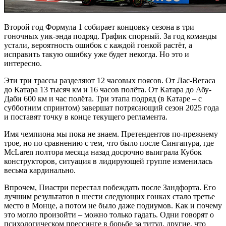
Второй год Формула 1 собирает концовку сезона в три
гоночных уик-энда подряд. График спорный. За год команды
устали, вероятность ошибок с каждой гонкой растёт, а
исправить такую ошибку уже будет некогда. Но это и
интересно.
Эти три трассы разделяют 12 часовых поясов. От Лас-Вегаса
до Катара 13 тысяч км и 16 часов полёта. От Катара до Абу-
Даби 600 км и час полёта. Три этапа подряд (в Катаре – с
субботним спринтом) завершат потрясающий сезон 2025 года
и поставят точку в конце текущего регламента.
Имя чемпиона мы пока не знаем. Претендентов по-прежнему
трое, но по сравнению с тем, что было после Сингапура, где
McLaren полтора месяца назад досрочно выиграла Кубок
конструкторов, ситуация в лидирующей группе изменилась
весьма кардинально.
Впрочем, Пиастри перестал побеждать после Зандфорта. Его
лучшим результатов в шести следующих гонках стало третье
место в Монце, а потом не было даже подиумов. Как и почему
это могло произойти – можно только гадать. Одни говорят о
психологическом прессинге в борьбе за титул, другие, что