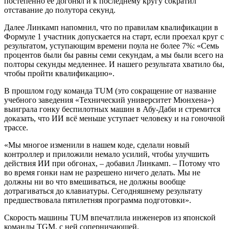
постепенно её догонял и к последнему кругу сократил
отставание до полутора секунд.
Далее Линкамп напомнил, что по правилам квалификации в
Формуле 1 участник допускается на старт, если проехал круг с
результатом, уступающим времени поула не более 7%: «Семь
процентов были бы равны семи секундам, а мы были всего на
полторы секунды медленнее. И нашего результата хватило бы,
чтобы пройти квалификацию».
В прошлом году команда TUM (это сокращение от название
учебного заведения «Технический университет Мюнхена»)
выиграла гонку беспилотных машин в Абу-Даби и стремится
доказать, что ИИ всё меньше уступает человеку и на гоночной
трассе.
«Мы многое изменили в нашем коде, сделали новый
контроллер и приложили немало усилий, чтобы улучшить
действия ИИ при обгонах, – добавил Линкамп. – Потому что
во время гонки нам не разрешено ничего делать. Мы не
должны ни во что вмешиваться, не должны вообще
дотрагиваться до клавиатуры. Сегодняшнему результату
предшествовала пятилетняя программа подготовки».
Скорость машины TUM впечатлила инженеров из японской
команды TGM, с ней соперничающей.