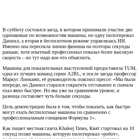
В субботу состоялся заезд, в котором принимали участие две
одинаковые по возможностям машины, но одну пилотировал
Даниил, а вторая в беспилотном режиме управлялась ИИ.
Именно она пересекла линию финиша на полторы секунды
раньше, хотя опытный профессионал показал более высокую
скорость – но тут надо кое-что объяснить.
Машины для показательных выступлений предоставила TUM,
одна из лучших команд серии A2RL, и после заезда профессор
Маркус Линкамп, её руководитель пояснил прессе: «Мы были
впереди, но Даниил старался сократить отставание и сначала
ехал явно быстрее. Но мы уже на сравнимом уровне, и
разница составляет чуть больше секунды.
Цель демонстрации была в том, чтобы показать, как быстро
могут ехать беспилотные машины по сравнению с
профессиональным гонщиком Формулы 1».
Как пишет местная газета Khaleej Times, Квят стартовал на 10
секунд позже машины, которую пилотировал «робот»,