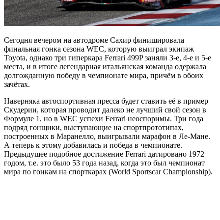
Сегодня вечером на автодроме Сахир финишировала
финальная гонка сезона WEC, которую выиграл экипаж
Toyota, однако три гиперкара Ferrari 499P заняли 3-е, 4-е и 5-е
места, и в итоге легендарная итальянская команда одержала
долгожданную победу в чемпионате мира, причём в обоих
зачётах.
Наверняка автоспортивная пресса будет ставить её в пример
Скудерии, которая проводит далеко не лучший свой сезон в
Формуле 1, но в WEC успехи Ferrari неоспоримы. Три года
подряд гонщики, выступающие на спортпрототипах,
построенных в Маранелло, выигрывали марафон в Ле-Мане.
А теперь к этому добавилась и победа в чемпионате.
Предыдущее подобное достижение Ferrari датировано 1972
годом, т.е. это было 53 года назад, когда это был чемпионат
мира по гонкам на спорткарах (World Sportscar Championship).