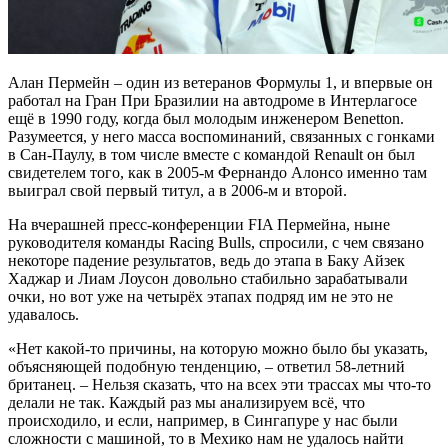
Алан Пермейн – один из ветеранов Формулы 1, и впервые он
работал на Гран При Бразилии на автодроме в Интерлагосе
ещё в 1990 году, когда был молодым инженером Benetton.
Разумеется, у него масса воспоминаний, связанных с гонками
в Сан-Паулу, в том числе вместе с командой Renault он был
свидетелем того, как в 2005-м Фернандо Алонсо именно там
выиграл свой первый титул, а в 2006-м и второй.
На вчерашней пресс-конференции FIA Пермейна, ныне
руководителя команды Racing Bulls, спросили, с чем связано
некоторе падение результатов, ведь до этапа в Баку Айзек
Хаджар и Лиам Лоусон довольно стабильно зарабатывали
очки, но вот уже на четырёх этапах подряд им не это не
удавалось.
«Нет какой-то причины, на которую можно было бы указать,
объясняющей подобную тенденцию, – ответил 58-летний
британец. – Нельзя сказать, что на всех эти трассах мы что-то
делали не так. Каждый раз мы анализируем всё, что
происходило, и если, например, в Сингапуре у нас были
сложности с машиной, то в Мехико нам не удалось найти