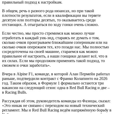
правильный подход к настройкам.
В общем, речь о разного рода нюансах, но при такой
плотности результатов, если в квалификации вы теряете
десятую или полторы десятых, то оказываетесь среди
отстающих. А отыграться по ходу гонки очень сложно.
Если честно, мы просто стремимся как можно лучше
отработать в каждый уик-энд, стараясь не думать о том,
сколько очков проигрываем ближайшим соперникам или на
сколько очков опережаем тех, кто позади нас. Мы полностью
сосредоточены на своей машине, стараемся как можно
правильнее её настроить, а наши гонщики делают всё, что в
их силах. Если мы продолжим применять такой подход, то
сможем и очки заработать».
Вчера в Alpine F1, команде, в которой Алан Пермейн работал
раньше, подтвердили контракт с Франко Колапинто на 2026
год. Таким образом, в Формуле 1 формально остаются три
вакансии на следующий сезон: одна в Red Bull Racing и две –
в Racing Bulls.
Рассуждая об этом, руководитель команды из Фаэнцы, сказал:
«Это никак не связано с переходом на новый технический
регламент. Мы и Red Bull Racing ведём напряжённую борьбу в