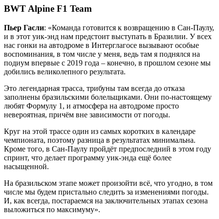
BWT Alpine F1 Team
Пьер Гасли
: «Команда готовится к возвращению в Сан-Паулу,
и в этот уик-энд нам предстоит выступать в Бразилии. У всех
нас гонки на автодроме в Интерглагосе вызывают особые
воспоминания, в том числе у меня, ведь там я поднялся на
подиум впервые с 2019 года – конечно, в прошлом сезоне мы
добились великолепного результата.
Это легендарная трасса, трибуны там всегда до отказа
заполнены бразильскими болельщиками. Они по-настоящему
любят Формулу 1, и атмосфера на автодроме просто
невероятная, причём вне зависимости от погоды.
Круг на этой трассе один из самых коротких в календаре
чемпионата, поэтому разница в результатах минимальна.
Кроме того, в Сан-Паулу пройдёт предпоследний в этом году
спринт, что делает программу уик-энда ещё более
насыщенной.
На бразильском этапе может произойти всё, что угодно, в том
числе мы будем пристально следить за изменениями погоды.
И, как всегда, постараемся на заключительных этапах сезона
выложиться по максимуму».