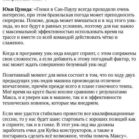
Юки Цунода
: «Гонки в Сан-Паулу всегда проходили очень
интересно, при этом бразильская погода может преподносить
сюрпризы. Похоже, дождь может вмешаться и в ход этого уик-
энда, но все будут в равных условиях, поэтому для нас важно
с максимальной эффективностью использовать время на
трассе и вместе со всей командой действовать чётко и
слаженно.
Когда в программу уик-энда входит спринт, с этим сопряжены
свои сложности, а если добавить к этому погодный фактор, то
нас может ждать совершенно безумный уик-энд!
Позитивный момент для меня состоит в том, что по ходу двух
предыдущих уик-эндов машина производила отличное
впечатление, причём прежде всего в плане гоночного темпа.
Моё время на круге было вполне сравнимо с результатами
Макса, и я уверен как в машине, так и в эффективности
технических новинок, которые мы внедряем.
Если мне удастся стабильно провести все квалификационные
сессии, то у нас будет шанс стартовать с хороших позиций как
в спринте, так и в гонке. В этот уик-энд мы должны
заработать очки для Кубка конструкторов, а также я
постараюсь сделать всё возможное, чтобы помочь Максу».