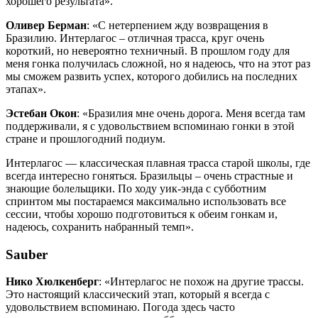
хорошего результата».
Оливер Берман
: «С нетерпением жду возвращения в
Бразилию. Интерлагос – отличная трасса, круг очень
короткий, но невероятно техничный. В прошлом году для
меня гонка получилась сложной, но я надеюсь, что на этот раз
мы сможем развить успех, которого добились на последних
этапах».
Эстебан Окон
: «Бразилия мне очень дорога. Меня всегда там
поддерживали, я с удовольствием вспоминаю гонки в этой
стране и прошлогодний подиум.
Интерлагос — классическая плавная трасса старой школы, где
всегда интересно гоняться. Бразильцы – очень страстные и
знающие болельщики. По ходу уик-энда с субботним
спринтом мы постараемся максимально использовать все
сессии, чтобы хорошо подготовиться к обеим гонкам и,
надеюсь, сохранить набранный темп».
Sauber
Нико Хюлкенберг
: «Интерлагос не похож на другие трассы.
Это настоящий классический этап, который я всегда с
удовольствием вспоминаю. Погода здесь часто