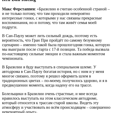
Макс Ферстаппен
: «Бразилию я считаю особенной страной –
и не только потому, что там проходили невероятно
интересные гонки, с которыми у нас связаны прекрасные
воспоминания, но и потому, что там живёт семья моей
подруги.
В Сан-Паулу может лить сильный дождь, поэтому есть
вероятность, что Гран При пройдёт по самому безумному
сценарию – именно такой была прошлогодняя гонка, которую
мы выиграли после старта с 17-й позиции. Та победа вызвала
по-настоящему сильные эмоции и стала важным моментом
чемпионата.
В Бразилии я буду выступать в специальном шлеме. У
автодрома в Сан-Паулу богатая история, но с ним и у меня
многое связано, поэтому я решил оформить шлем в
традиционных цветах – по-моему, получилось здорово, и я в
предвкушении момента, когда надену его на трассе.
Болельщики в Бразилии очень страстные, и мне всегда
нравилось выступать на этом классическом автодроме,
который относится к трассам старой школы. Видеть эту
атмосферу и участвовать во всём происходящем – совершенно
невероятный опыт».