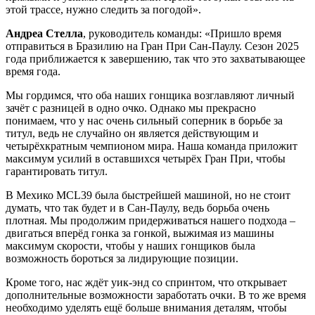
этой трассе, нужно следить за погодой».
Андреа Стелла
, руководитель команды: «Пришло время
отправиться в Бразилию на Гран При Сан-Паулу. Сезон 2025
года приближается к завершению, так что это захватывающее
время года.
Мы гордимся, что оба наших гонщика возглавляют личный
зачёт с разницей в одно очко. Однако мы прекрасно
понимаем, что у нас очень сильный соперник в борьбе за
титул, ведь не случайно он является действующим и
четырёхкратным чемпионом мира. Наша команда приложит
максимум усилий в оставшихся четырёх Гран При, чтобы
гарантировать титул.
В Мехико MCL39 была быстрейшей машиной, но не стоит
думать, что так будет и в Сан-Паулу, ведь борьба очень
плотная. Мы продолжим придерживаться нашего подхода –
двигаться вперёд гонка за гонкой, выжимая из машины
максимум скорости, чтобы у наших гонщиков была
возможность бороться за лидирующие позиции.
Кроме того, нас ждёт уик-энд со спринтом, что открывает
дополнительные возможности заработать очки. В то же время
необходимо уделять ещё больше внимания деталям, чтобы