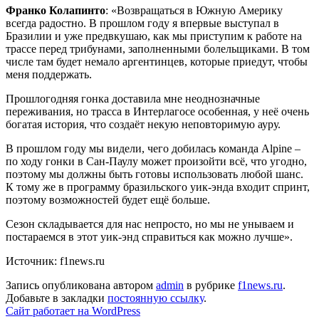
Франко Колапинто
: «Возвращаться в Южную Америку
всегда радостно. В прошлом году я впервые выступал в
Бразилии и уже предвкушаю, как мы приступим к работе на
трассе перед трибунами, заполненными болельщиками. В том
числе там будет немало аргентинцев, которые приедут, чтобы
меня поддержать.
Прошлогодняя гонка доставила мне неоднозначные
переживания, но трасса в Интерлагосе особенная, у неё очень
богатая история, что создаёт некую неповторимую ауру.
В прошлом году мы видели, чего добилась команда Alpine –
по ходу гонки в Сан-Паулу может произойти всё, что угодно,
поэтому мы должны быть готовы использовать любой шанс.
К тому же в программу бразильского уик-энда входит спринт,
поэтому возможностей будет ещё больше.
Сезон складывается для нас непросто, но мы не унываем и
постараемся в этот уик-энд справиться как можно лучше».
Источник: f1news.ru
Запись опубликована автором
admin
в рубрике
f1news.ru
.
Добавьте в закладки
постоянную ссылку
.
Сайт работает на WordPress