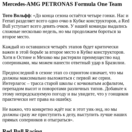
Mercedes-AMG PETRONAS Formula One Team
Тото Вольфф
: «До конца сезона остаётся четыре гонки. Нас и
Ferrari разделяет всего одно очко в Кубке конструкторов, а Red
Bull уступает всего девять очков. У нашей команды выдались
сложные несколько недель, но мы продолжаем бороться за
второе место.
Каждый из оставшихся четырёх этапов будет критически
важен в этой борьбе за второе место в Кубке конструкторов.
Хотя в Остине и Мехико мы растеряли преимущество над
соперниками, мы можем нанести ответный удар в Бразилии.
Предпоследний в сезоне этап со спринтом означает, что мы
должны максимально выложиться с первой же серии.
Интерлагос – трасса старой школы с кочковатым асфальтом,
перепадом высот и поворотами различных типов. Добавьте к
этому непредсказуемую погоду и вы увидите, что у гонщиков
практически нет права на ошибку.
Не важно, что конкретно ждёт нас в этот уик-энд, но мы
должны сразу же приступить к делу, выступить лучше наших
прямых соперников и отыграться».
Red Bull Racing