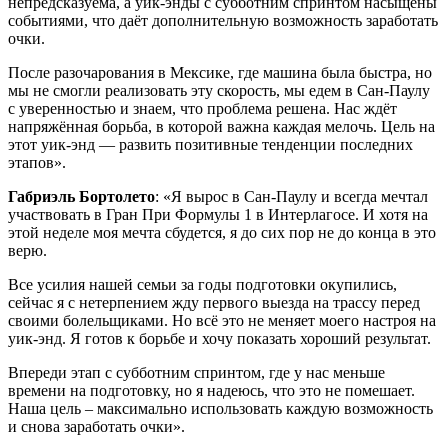
непредсказуема, а уик-энды с субботним спринтом насыщены
событиями, что даёт дополнительную возможность заработать
очки.
После разочарования в Мексике, где машина была быстра, но
мы не смогли реализовать эту скорость, мы едем в Сан-Паулу
с уверенностью и знаем, что проблема решена. Нас ждёт
напряжённая борьба, в которой важна каждая мелочь. Цель на
этот уик-энд — развить позитивные тенденции последних
этапов».
Габриэль Бортолето
: «Я вырос в Сан-Паулу и всегда мечтал
участвовать в Гран При Формулы 1 в Интерлагосе. И хотя на
этой неделе моя мечта сбудется, я до сих пор не до конца в это
верю.
Все усилия нашей семьи за годы подготовки окупились,
сейчас я с нетерпением жду первого выезда на трассу перед
своими болельщиками. Но всё это не меняет моего настроя на
уик-энд. Я готов к борьбе и хочу показать хороший результат.
Впереди этап с субботним спринтом, где у нас меньше
времени на подготовку, но я надеюсь, что это не помешает.
Наша цель – максимально использовать каждую возможность
и снова заработать очки».