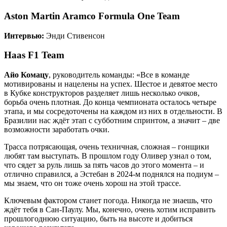
Aston Martin Aramco Formula One Team
Интервью:
Энди Стивенсон
Haas F1 Team
Айо Комацу
, руководитель команды: «Все в команде
мотивированы и нацелены на успех. Шестое и девятое место
в Кубке конструкторов разделяет лишь несколько очков,
борьба очень плотная. До конца чемпионата осталось четыре
этапа, и мы сосредоточены на каждом из них в отдельности. В
Бразилии нас ждёт этап с субботним спринтом, а значит – две
возможности заработать очки.
Трасса потрясающая, очень техничная, сложная – гонщики
любят там выступать. В прошлом году Оливер узнал о том,
что сядет за руль лишь за пять часов до этого момента – и
отлично справился, а Эстебан в 2024-м поднялся на подиум –
мы знаем, что он тоже очень хорош на этой трассе.
Ключевым фактором станет погода. Никогда не знаешь, что
ждёт тебя в Сан-Паулу. Мы, конечно, очень хотим исправить
прошлогоднюю ситуацию, быть на высоте и добиться