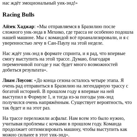
нас ждёт эмоциональный уик-энд!»
Racing Bulls
Айзек Хаджар
: «Мы отправляемся в Бразилию после
сложного уик-энда в Мехико, где трасса не особенно подошла
нашей машине. Мы с командой всё проанализировали, и я с
уверенностью лечу в Сан-Паулу на этой неделе.
Нас ждёт уик-энд в формате спринта, и я рад, что впервые
смогу выступить на этой трассе. Думаю, благодаря
переменчивой погоде у нас будет много возможностей
добиться результата».
Лиам Лоусон
: «До конца сезона осталось четыре этапа. Я
очень рад отправиться в Бразилию на легендарную трассу с
богатой историей. В прошлом году я впервые на ней
выступил в Формуле 1, и тогда из-за погоды уик-энд
получился очень напряжённым. Существует вероятность, что
так будет и на этот раз.
На трассе переложили асфальт. Нам всем это было нужно,
учитывая проблемы с кочками в прошлом году. Команда
продолжает оптимизировать машину, чтобы выступить как
можно сильнее в этот уик-энд».