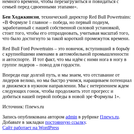
немного времени, чтобы перезагрузиться и повидаться с
семьей перед сдвоенными этапами».
Бен Ходжкинсон
, технический директор Red Bull Powertrains:
«В Формуле 1 главное – победа, но первый подиум,
заработанный с нашей собственной силовой установкой,
стоит того, чтобы его отпраздновать, учитывая масштаб того,
что было достигнуто за такой короткий промежуток времени.
Red Bull Ford Powertrains – это новичок, вступивший в борьбу
с крупнейшими именами в автомобильной промышленности
и автоспорте. И тот факт, что мы идём с ними нога в ногу в
группе лидеров – повод для гордости.
Впереди еще долгий путь, и мы знаем, что отставание от
лидеров велико, но мы быстро учимся, наращиваем потенциал
и движемся в нужном направлении. Мы с нетерпением ждем
следующих гонок, чтобы продолжить этот прогресс и
добиться нашей первой победы в новой эре Формулы 1».
Источник: f1news.ru
Запись опубликована автором
admin
в рубрике
f1news.ru
.
Добавьте в закладки
постоянную ссылку
.
Сайт работает на WordPress