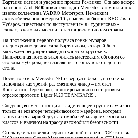
Вартанян нагнал и уверенно прошел Ременяко. Однако вскоре
на хвосте Audi №90 повис еще один Mercedes в темно-синих
цветах коллектива YADRO Motorsport. Немецким
автомобилем под номером 16 управлял дебютант REC Иван
Чубаров, известный по выступлениям в «туринговых»
гонках, в которых москвич стал вице-чемпионом страны.
На протяжении первого получаса гонки Чубаров
хладнокровно держался за Вартаняном, который был
вынужден регулярно замедляться из-за круговых.
Напряженная погоня закончилась мастерским обгоном со
стороны Чубарова, возглавлявшего гонку вплоть до пит-
стопа.
После того как Mercedes №16 свернул в боксы, в гонке за
неполный час третий раз сменился лидер – им стал
Константин Терещенко, пилотировавший на стартовом
отрезке прототип Ligier №29 TEAMGARIS .
Следующая смена позиций в лидирующей группе случилась
только на экваторе четырёхчасового марафона, который
запомнился аварией двух автомобилей младших кузовных
классов и выездом на трассу автомобиля безопасности.
Столкнулись новички серии: ехавший в зачете TCE экипаж