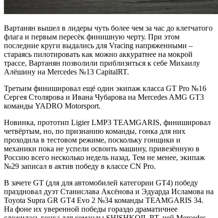
Вартанян вышел в лидеры чуть более чем за час до клетчатого
флага и первым пересёк финишную черту. При этом
последние круги выдались для Vracing напряженными –
стараясь пилотировать как можно аккуратнее на мокрой
трассе, Вартанян позволили приблизиться к себе Михаилу
Алёшину на Mercedes №13 CapitalRT.
Третьим финишировал ещё один экипаж класса GT Pro №16
Сергея Столярова и Ивана Чубарова на Mercedes AMG GT3
команды YADRO Motorsport.
Новинка, прототип Ligier LMP3 TEAMGARIS, финишировал
четвёртым, но, по признанию команды, гонка для них
проходила в тестовом режиме, поскольку гонщики и
механики пока не успели освоить машину, привезённую в
Россию всего несколько недель назад. Тем не менее, экипаж
№29 записал в актив победу в классе CN Pro.
В зачете GT (для для автомобилей категории GT4) победу
праздновал дуэт Станислава Аксёнова и Эдуарда Исламова на
Toyota Supra GR GT4 Evo 2 №34 команды TEAMGARIS 34.
На фоне их уверенной победы гораздо драматичнее
сложилась гонка для команды SHISHKOIL RT, чей Mercedes