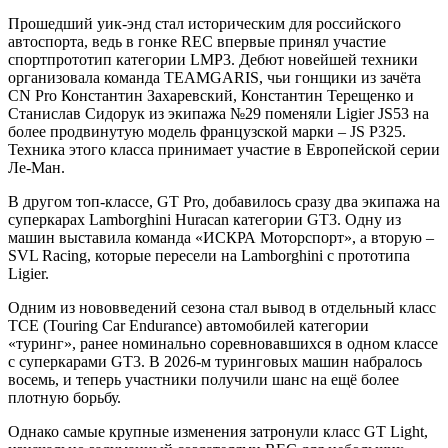
Прошедший уик-энд стал историческим для российского
автоспорта, ведь в гонке REC впервые принял участие
спортпрототип категории LMP3. Дебют новейшей техники
организовала команда TEAMGARIS, чьи гонщики из зачёта
CN Pro Константин Захаревский, Константин Терещенко и
Станислав Сидорук из экипажа №29 поменяли Ligier JS53 на
более продвинутую модель французской марки – JS P325.
Техника этого класса принимает участие в Европейской серии
Ле-Ман.
В другом топ-классе, GT Pro, добавилось сразу два экипажа на
суперкарах Lamborghini Huracan категории GT3. Одну из
машин выставила команда «ИСКРА Моторспорт», а вторую –
SVL Racing, которые пересели на Lamborghini с прототипа
Ligier.
Одним из нововведений сезона стал вывод в отдельный класс
TCE (Touring Car Endurance) автомобилей категории
«туринг», ранее номинально соревновавшихся в одном классе
с суперкарами GT3. В 2026-м туринговых машин набралось
восемь, и теперь участники получили шанс на ещё более
плотную борьбу.
Однако самые крупные изменения затронули класс GT Light,