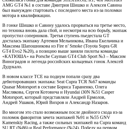
AMG GT4 №1 в составе Дмитрия Шишко и Алексея Савина
был вынужден стартовать с последнего места из-за поломки
мотора в квалификации.
В гонке Шишко и Савину удалось прорваться на третье место,
но техника вновь дала сбой, и несмотря на всю борьбу, экипаж
пропустил соперников. Третья ступень пьедестала GT
досталась экипажу Артемия Мельникова, Ивана Екельчика и
Максима Шапошникова из Fire n’ Smoke (Toyota Supra GR
GT4 Evo2 №20), а позицию выше заняли пилоты команды
«КАТЮША» на Porsche Cayman GT4 Club Sport №3 – Максим
Виноградов и легенда российских кольцевых гонок Алексей
Дудукало.
В новом классе TCE на подиум попали сразу два
дебютировавших экипажа: Seat Cupra TCR №67 команды
Quasar Motorsport в составе Бориса Тараненко, Олега
Маслякова, Сергея Котовича и Hyundai i30N №51 Casper
Motorsport, который представляли Андрей Ермолов,
Андрей Ушаков, Юрий Вихров и Александр Назаров.
Во многом это стало возможным после двойного схода из-за
поломок фаворитов зачета экипажей №91 и №55 GNV
Kamenskiy Racing, а также сильных экипажей на Cupra команд
SU RT (№86) и Real Performance (№24). Победу на первом