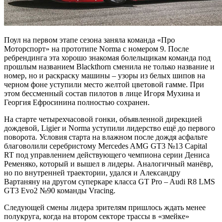
Поул на первом этапе сезона заняла команда «Про
Моторспорт» на прототипе Norma с номером 9. После
ребрендинга эта хорошо знакомая болельщикам команда под
прошлым названием Blackthorn сменила не только название и
номер, но и раскраску машины – узоры из белых шипов на
черном фоне уступили место желтой цветовой гамме. При
этом бессменный состав пилотов в лице Игоря Мухина и
Георгия Ефросинина полностью сохранен.
На старте четырехчасовой гонки, объявленной дирекцией
дождевой, Ligier и Norma уступили лидерство ещё до первого
поворота. Условия старта на влажном после дождя асфальте
благоволили серебристому Mercedes AMG GT3 №13 Capital
RT под управлением действующего чемпиона серии Дениса
Ременяко, который и вышел в лидеры. Аналогичный манёвр,
но по внутренней траектории, удался и Александру
Вартаняну на другом суперкаре класса GT Pro – Audi R8 LMS
GT3 Evo2 №90 команды Vracing.
Следующей смены лидера зрителям пришлось ждать менее
полукруга, когда на втором секторе трассы в «змейке»