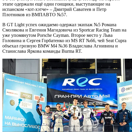
этапе одержали ещё одни гонщики, выступающие на
испанском «хот-хэтче» – Дмитрий Саватеев и Петр
Плотников из ВМПАВТО №57.
В GT Light успех ожидаемо одержал экипаж №5 Романа
Смолякова и Евгения Магидовича из Sportcar Racing Team на
уже упомянутом Porsche Cayman. Второе место у Льва
Головина и Сергея Горбатенко из MS RT №66, чей Seat Cupra
объехал грозную BMW М4 №36 Владислава Агнивина и
Станислава Яркова команды Burma RT.