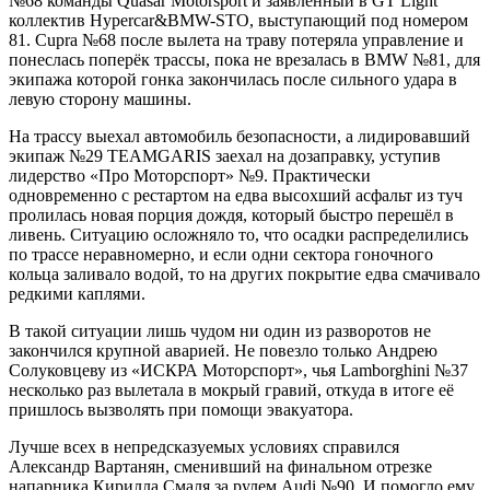
№68 команды Quasar Motorsport и заявленный в GT Light
коллектив Hypercar&BMW-STO, выступающий под номером
81. Cupra №68 после вылета на траву потеряла управление и
понеслась поперёк трассы, пока не врезалась в BMW №81, для
экипажа которой гонка закончилась после сильного удара в
левую сторону машины.
На трассу выехал автомобиль безопасности, а лидировавший
экипаж №29 TEAMGARIS заехал на дозаправку, уступив
лидерство «Про Моторспорт» №9. Практически
одновременно с рестартом на едва высохший асфальт из туч
пролилась новая порция дождя, который быстро перешёл в
ливень. Ситуацию осложняло то, что осадки распределились
по трассе неравномерно, и если одни сектора гоночного
кольца заливало водой, то на других покрытие едва смачивало
редкими каплями.
В такой ситуации лишь чудом ни один из разворотов не
закончился крупной аварией. Не повезло только Андрею
Солуковцеву из «ИСКРА Моторспорт», чья Lamborghini №37
несколько раз вылетала в мокрый гравий, откуда в итоге её
пришлось вызволять при помощи эвакуатора.
Лучше всех в непредсказуемых условиях справился
Александр Вартанян, сменивший на финальном отрезке
напарника Кирилла Смаля за рулем Audi №90. И помогло ему