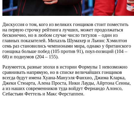
Дискуссия о том, кого из великих гонщиков стоит поместить
на первую строчку рейтинга лучших, может продолжаться
бесконечно, но в любом случае число титулов – один из
главных показателей. Михаэль Шумахер и Льюис Хэмилтон
семь раз становились чемпионами мира, однако у британского
гонщика больше побед (105 против 91), поул-позиций (104 –
68) и подиумов (204 – 155).
Разумеется, разные эпохи в истории Формулы 1 невозможно
сравнивать напрямую, но в списке величайших гонщиков
всегда будут имена Хуана-Мануэля Фанхио, Джима Кларка,
Джеки Стюарта, Алена Проста, Ники Лауды, Айртона Сенны,
а из наших современников туда войдут Фернандо Алонсо,
Себастьян Феттель и Макс Ферстаппен.