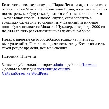
Более того, похоже, он лучше Шарля Леклера адаптировался к
особенностям SF-26, новой машины Ferrari, и очень интересно
посмотреть, как будут складываться события на оставшихся
16-ти этапах сезона. В любом случае, если говорить о
гонщиках Скудерии, то самым титулованным из них ещё
долго будет оставаться Михаэль Шумахер, в период с 2000-го
по 2004 гг. пять раз становившийся чемпионом мира.
Правда, впервые он этого добился только на пятый год
выступлений за Ferrari, но вероятность, что у Хэмилтона есть
такой ресурс времени, весьма невелика.
Источник: f1news.ru
Запись опубликована автором
admin
в рубрике
f1news.ru
.
Добавьте в закладки
постоянную ссылку
.
Сайт работает на WordPress