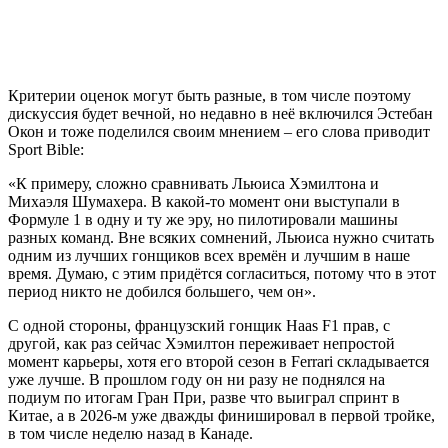
Критерии оценок могут быть разные, в том числе поэтому
дискуссия будет вечной, но недавно в неё включился Эстебан
Окон и тоже поделился своим мнением – его слова приводит
Sport Bible:
«К примеру, сложно сравнивать Льюиса Хэмилтона и
Михаэля Шумахера. В какой-то момент они выступали в
Формуле 1 в одну и ту же эру, но пилотировали машины
разных команд. Вне всяких сомнений, Льюиса нужно считать
одним из лучших гонщиков всех времён и лучшим в наше
время. Думаю, с этим придётся согласиться, потому что в этот
период никто не добился большего, чем он».
С одной стороны, французский гонщик Haas F1 прав, с
другой, как раз сейчас Хэмилтон переживает непростой
момент карьеры, хотя его второй сезон в Ferrari складывается
уже лучше. В прошлом году он ни разу не поднялся на
подиум по итогам Гран При, разве что выиграл спринт в
Китае, а в 2026-м уже дважды финишировал в первой тройке,
в том числе неделю назад в Канаде.