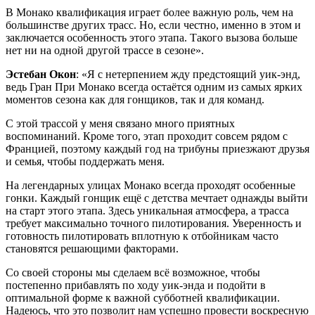
В Монако квалификация играет более важную роль, чем на
большинстве других трасс. Но, если честно, именно в этом и
заключается особенность этого этапа. Такого вызова больше
нет ни на одной другой трассе в сезоне».
Эстебан Окон
: «Я с нетерпением жду предстоящий уик-энд,
ведь Гран При Монако всегда остаётся одним из самых ярких
моментов сезона как для гонщиков, так и для команд.
С этой трассой у меня связано много приятных
воспоминаний. Кроме того, этап проходит совсем рядом с
Францией, поэтому каждый год на трибуны приезжают друзья
и семья, чтобы поддержать меня.
На легендарных улицах Монако всегда проходят особенные
гонки. Каждый гонщик ещё с детства мечтает однажды выйти
на старт этого этапа. Здесь уникальная атмосфера, а трасса
требует максимально точного пилотирования. Уверенность и
готовность пилотировать вплотную к отбойникам часто
становятся решающими факторами.
Со своей стороны мы сделаем всё возможное, чтобы
постепенно прибавлять по ходу уик-энда и подойти в
оптимальной форме к важной субботней квалификации.
Надеюсь, что это позволит нам успешно провести воскресную