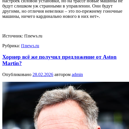
настроек силовой установки, но на трассе новые машины не
будут слишком уж странными в управлении. Они будут
другими, но отличия невелики – это по-прежнему гоночные
машины, ничего кардинально нового в них нет».
Источник: f1news.ru
Рубрика:
f1news.ru
Хорнер всё же получил предложение от Aston
Martin?
Опубликовано
28.02.2026
автором
admin