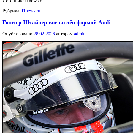
Источник: f1news.ru
Рубрика:
f1news.ru
Гюнтер Штайнер впечатлён формой Audi
Опубликовано
28.02.2026
автором
admin