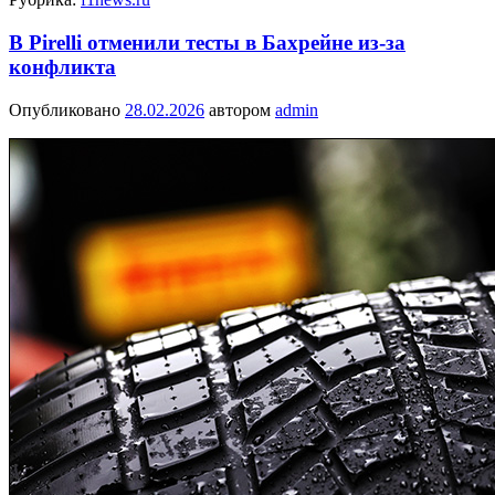
В Pirelli отменили тесты в Бахрейне из-за
конфликта
Опубликовано
28.02.2026
автором
admin