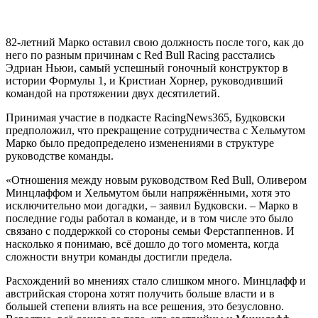
82-летний Марко оставил свою должность после того, как до
него по разным причинам с Red Bull Racing расстались
Эдриан Ньюи, самый успешный гоночный конструктор в
истории Формулы 1, и Кристиан Хорнер, руководивший
командой на протяжении двух десятилетий.
Принимая участие в подкасте RacingNews365, Будковски
предположил, что прекращение сотрудничества с Хельмутом
Марко было предопределено изменениями в структуре
руководстве команды.
«Отношения между новым руководством Red Bull, Оливером
Минцлаффом и Хельмутом были напряжёнными, хотя это
исключительно мои догадки, – заявил Будковски. – Марко в
последние годы работал в команде, и в том числе это было
связано с поддержкой со стороны семьи Ферстаппеннов. И
насколько я понимаю, всё дошло до того момента, когда
сложности внутри команды достигли предела.
Расхождений во мнениях стало слишком много. Минцлафф и
австрийская сторона хотят получить больше власти и в
большей степени влиять на все решения, это безусловно.