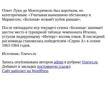
Ответ Луки ди Монтедземоло был коротким, но
категоричным: «Учитывая нынешнюю обстановку в
Маранелло, «Болонья» возьмёт кубок раньше».
После пятнадцати игр текущего сезона «Болонья» занимает
шестое место в турнирной таблице чемпионата Италии,
уступая лидирующему «Интеру» восемь очков. В последний
раз команда становилась победителем «Серии А» в сезоне
1963-1964 годов.
Источник: f1news.ru
Запись опубликована автором
admin
в рубрике
f1news.ru
.
Добавьте в закладки
постоянную ссылку
.
Сайт работает на WordPress