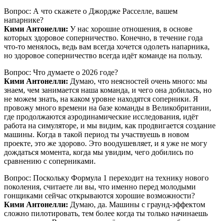
Вопрос: А что скажете о Джордже Расселле, вашем
напарнике?
Кими Антонелли:
У нас хорошие отношения, в основе
которых здоровое соперничество. Конечно, в течение года
что-то менялось, ведь вам всегда хочется одолеть напарника,
но здоровое соперничество всегда идёт команде на пользу.
Вопрос: Что думаете о 2026 годе?
Кими Антонелли:
Думаю, что неясностей очень много: мы
знаем, чем занимается наша команда, и чего она добилась, но
не можем знать, на каком уровне находятся соперники. Я
провожу много времени на базе команды в Великобритании,
где продолжаются аэродинамические исследования, идёт
работа на симуляторе, и мы видим, как продвигается создание
машины. Когда в такой период ты участвуешь в новом
проекте, это же здорово. Это воодушевляет, и я уже не могу
дождаться момента, когда мы увидим, чего добились по
сравнению с соперниками.
Вопрос: Поскольку Формула 1 переходит на технику нового
поколения, считаете ли вы, что именно перед молодыми
гонщиками сейчас открываются хорошие возможности?
Кими Антонелли:
Думаю, да. Машины с граунд-эффектом
сложно пилотировать, тем более когда ты только начинаешь