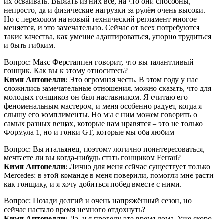
их осваивать. Выжать из них всё, на что они способны,
непросто, да и физические нагрузки за рулём очень высоки.
Но с переходом на новый технический регламент многое
меняется, и это замечательно. Сейчас от всех потребуются
такие качества, как умение адаптироваться, упорно трудиться
и быть гибким.
Вопрос: Макс Ферстаппен говорит, что вы талантливый
гонщик. Как вы к этому относитесь?
Кими Антонелли:
Это огромная честь. В этом году у нас
сложились замечательные отношения, можно сказать, что для
молодых гонщиков он был наставником. Я считаю его
феноменальным мастером, и меня особенно радует, когда я
слышу его комплименты. Но мы с ним можем говорить о
самых разных вещах, которые нам нравятся – это не только
Формула 1, но и гонки GT, которые мы оба любим.
Вопрос: Вы итальянец, поэтому логично поинтересоваться,
мечтаете ли вы когда-нибудь стать гонщиком Ferrari?
Кими Антонелли:
Лично для меня сейчас существует только
Mercedes: в этой команде в меня поверили, помогли мне расти
как гонщику, и я хочу добиться побед вместе с ними.
Вопрос: Позади долгий и очень напряжённый сезон, но
сейчас настало время немного отдохнуть?
Кими Антонелли:
Да, и я проведу это время дома. Уже скоро