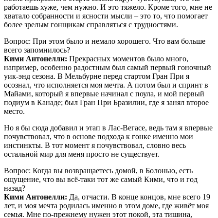
работаешь хуже, чем нужно. И это тяжело. Кроме того, мне не
хватало собранности и ясности мысли – это то, что помогает
более зрелым гонщикам справляться с трудностями.
Вопрос: При этом было и немало хорошего. Что вам больше
всего запомнилось?
Кими Антонелли:
Прекрасных моментов было много,
например, особенно радостным был самый первый гоночный
уик-энд сезона. В Мельбурне перед стартом Гран При я
осознал, что исполняется моя мечта. А потом был и спринт в
Майами, который я впервые начинал с поула, и мой первый
подиум в Канаде; был Гран При Бразилии, где я занял второе
место.
Но я бы сюда добавил и этап в Лас-Вегасе, ведь там я впервые
почувствовал, что в основе подхода к гонке именно мои
инстинкты. В тот момент я почувствовал, словно весь
остальной мир для меня просто не существует.
Вопрос: Когда вы возвращаетесь домой, в Болонью, есть
ощущение, что вы всё-таки тот же самый Кими, что и год
назад?
Кими Антонелли:
Да, отчасти. В конце концов, мне всего 19
лет, и моя мечта родилась именно в этом доме, где живёт моя
семья. Мне по-прежнему нужен этот покой, эта тишина,