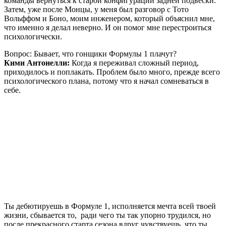
команды вернуться к старой конфигурации задней подвески.
Затем, уже после Монцы, у меня был разговор с Тото
Вольффом и Боно, моим инженером, который объяснил мне,
что именно я делал неверно. И он помог мне перестроиться
психологически.
Вопрос: Бывает, что гонщики Формулы 1 плачут?
Кими Антонелли:
Когда я переживал сложный период,
приходилось и поплакать. Проблем было много, прежде всего
психологического плана, потому что я начал сомневаться в
себе.
Ты дебютируешь в Формуле 1, исполняется мечта всей твоей
жизни, сбывается то, ради чего ты так упорно трудился, но
после прекрасного старта сезона вдруг чувствуешь, что ты