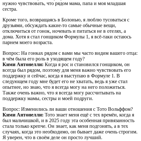
нужно чувствовать, что рядом мама, папа и моя младшая
сестра.
Кроме того, возвращаясь в Болонью, я люблю тусоваться с
друзьями, обсуждать какие-то самые обычные вещи,
отключиться от гонок, ночевать и питаться не в отелях, а
дома. Хотя я стал гонщиком Формулы 1, я всё-таки остаюсь
парнем моего возраста.
Вопрос: На гонках рядом с вами мы часто видим вашего отца:
в чём была его роль в уходящем году?
Кими Антонелли:
Когда я рос и становился гонщиком, он
всегда был рядом, поэтому для меня важно чувствовать его
поддержку и сейчас, когда я выступаю в Формуле 1. В
следующем году мне будет его не хватать, ведь я уже стал
опытнее, но знаю, что я всегда могу на него положиться.
Также очень важно, что я всегда могу рассчитывать на
поддержку мамы, сестры и моей подруги.
Вопрос: Изменились ли ваши отношения с Тото Вольффом?
Кими Антонелли:
Тото знает меня ещё с тех времён, когда я
был мальчишкой, и в 2025 году эта особенная привязанность
стала только крепче. Он знает, как меня подгонять, а в тех
случаях, когда это необходимо, он бывает даже очень строгим.
Я уверен, что в своём деле он просто лучший.