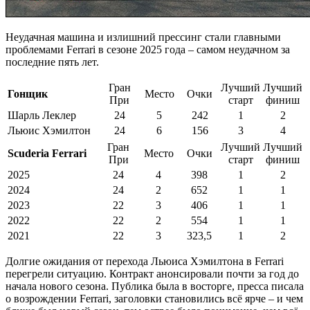
Неудачная машина и излишний прессинг стали главными
проблемами Ferrari в сезоне 2025 года – самом неудачном за
последние пять лет.
Гран
Лучший
Лучший
Гонщик
Место
Очки
При
старт
финиш
Шарль Леклер
24
5
242
1
2
Льюис Хэмилтон
24
6
156
3
4
Гран
Лучший
Лучший
Scuderia Ferrari
Место
Очки
При
старт
финиш
2025
24
4
398
1
2
2024
24
2
652
1
1
2023
22
3
406
1
1
2022
22
2
554
1
1
2021
22
3
323,5
1
2
Долгие ожидания от перехода Льюиса Хэмилтона в Ferrari
перегрели ситуацию. Контракт анонсировали почти за год до
начала нового сезона. Публика была в восторге, пресса писала
о возрождении Ferrari, заголовки становились всё ярче – и чем