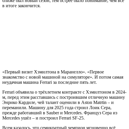
ближе был новый сезон, тем острее было понимание, чем всё
в итоге закончится.
«Первый визит Хэмилтона в Маранелло». «Первое
знакомство с новой машиной на симуляторе». И потом самая
неудачная машина Ferrari за последние пять лет.
Ferrari объявила о трёхлетнем контракте с Хэмилтоном в 2024-
м, перед этим расставшись с построившим отличную машину
Энрико Кардиле, чей талант оценили в Aston Matrtin – и
переманили. Машину для 2025 года строил Лоик Сера,
прежде работавший в Sauber и Mercedes. Француз Сера из
Mercedes ушёл – и построил Ferrari SF-25.
Всем казалось, что семикратный чемпион мгновенно всё