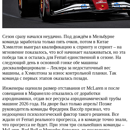
Сезон сразу начался неудачно. Под дождём в Мельбурне
команда заработала только пять очков, потом в Китае
Хэмилтон выиграл квалификацию к спринту и спринт – на
мгновение показалось, что всё начинает налаживаться, но эта
победа так и осталась для Ferrari единственной в сезоне. На
следующий день в основной гонке обе машины
дисквалифицировали – Леклера за недостаточный вес
машины, а Хэмилтона за износ контрольной планки. Так
команда с первых этапов оказалась позади.
Инженеры оценили размер отставания от McLaren и после
совещания в Маранелло отказались от доработки
аэродинамики, отдав все ресурсы аэродинамической трубы
машине 2026 года. На дворе был только апрель! Позже
руководитель команды Фредерик Вассёр признал, что
недооценил психологический фактор такого решения. Все
ждали от Ferrari реального прогресса, а в команде точно знали,
что прогресса не будет. При этом три сильнейших команды –
McLaren, Red Bull и Mercedes боролись до последнего.