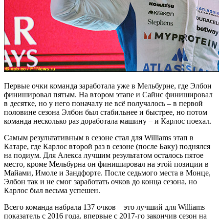
Первые очки команда заработала уже в Мельбурне, где Элбон
финишировал пятым. На втором этапе и Сайнс финишировал
в десятке, но у него поначалу не всё получалось – в первой
половине сезона Элбон был стабильнее и быстрее, но потом
команда несколько раз доработала машину – и Карлос поехал.
Самым результативным в сезоне стал для Williams этап в
Катаре, где Карлос второй раз в сезоне (после Баку) поднялся
на подиум. Для Алекса лучшим результатом осталось пятое
место, кроме Мельбурна он финишировал на этой позиции в
Майами, Имоле и Зандфорте. После седьмого места в Монце,
Элбон так и не смог заработать очков до конца сезона, но
Карлос был весьма успешен.
Всего команда набрала 137 очков – это лучший для Williams
показатель с 2016 года, впервые с 2017-го закончив сезон на