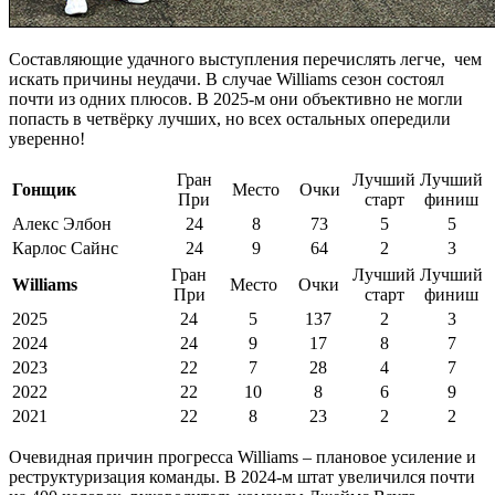
Составляющие удачного выступления перечислять легче, чем
искать причины неудачи. В случае Williams сезон состоял
почти из одних плюсов. В 2025-м они объективно не могли
попасть в четвёрку лучших, но всех остальных опередили
уверенно!
Гран
Лучший
Лучший
Гонщик
Место
Очки
При
старт
финиш
Алекс Элбон
24
8
73
5
5
Карлос Сайнс
24
9
64
2
3
Гран
Лучший
Лучший
Williams
Место
Очки
При
старт
финиш
2025
24
5
137
2
3
2024
24
9
17
8
7
2023
22
7
28
4
7
2022
22
10
8
6
9
2021
22
8
23
2
2
Очевидная причин прогресса Williams – плановое усиление и
реструктуризация команды. В 2024-м штат увеличился почти