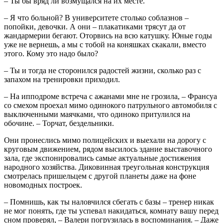
– Ты бы вряд ли возмущался на их месте.
– Я что больной? В университете столько соблазнов –
попойки, девочки. А они – плакатиками трясут да от
жандармерии бегают. Оторвись на всю катушку. Юные годы
уже не вернешь, а мы с тобой на коняшках скакали, вместо
этого. Кому это надо было?
– Ты и тогда не сторонился радостей жизни, сколько раз с
запахом на тренировки приходил.
– На ипподроме встреча с ажанами мне не грозила, – Франсуа
со смехом проехал мимо одинокого патрульного автомобиля с
выключенными маячками, что одиноко притулился на
обочине. – Торчат, бездельники.
Они пронеслись мимо полицейских и выехали на дорогу с
круговым движением, рядом высилось здание выставочного
зала, где экспонировались самые актуальные достижения
народного хозяйства. Диковинная треугольная конструкция
смотрелась пришельцем с другой планеты даже на фоне
новомодных построек.
– Помнишь, как ты наловчился сбегать с базы – тренер никак
не мог понять, где ты успевал накидаться, комнату вашу перед
сном проверял, – Валери погрузилась в воспоминания. – Даже