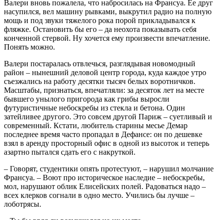
Валери вновь пожалела, что набросилась на Франсуа. Ее друг
насупился, вел машину рывками, выкрутил радио на полную
мощь и под звуки тяжелого рока порой прикладывался к
фляжке. Остановить бы его – да неохота показывать себя
конченной стервой. Ну хочется ему произвести впечатление.
Понять можно.
Валери постаралась отвлечься, разглядывая новомодный
район – нынешний деловой центр города, куда каждое утро
съезжались на работу десятки тысяч белых воротничков.
Масштабы, признаться, впечатляли: за десяток лет на месте
бывшего унылого пригорода как грибы выросли
футуристичные небоскребы из стекла и бетона. Один
затейливее другого. Это совсем другой Париж – суетливый и
современный. Кстати, любитель старины месье Демар
последнее время часто пропадал в Дефансе: он по дешевке
взял в аренду просторный офис в одной из высоток и теперь
азартно пытался сдать его с накруткой.
– Говорят, студентики опять протестуют, – нарушил молчание
Франсуа. – Воют про историческое наследие – небоскребы,
мол, нарушают облик Елисейских полей. Радоваться надо –
всех клерков согнали в одно место. Учились бы лучше –
лоботрясы.