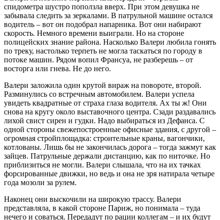
спидометра шустро поползла вверх. При этом девушка не
забывала следить за зеркалами. В патрульной машине остался
водитель – вот он подобрал напарника. Вот они набирают
скорость. Немного времени выиграли. Но на стороне
полицейских знание района. Насколько Валери любила гонять
по треку, настолько терпеть не могла таскаться по городу в
потоке машин. Рядом вопил Франсуа, не разберешь – от
восторга или гнева. Не до него.
Валери заложила один крутой вираж на повороте, второй.
Разминулись со встречным автомобилем. Валери успела
увидеть квадратные от страха глаза водителя. Ах ты ж! Они
снова на кругу около выставочного центра. Сзади раздавались
лихой свист сирен и гудки. Надо выбираться из Дефанса. С
одной стороны свежепостроенные офисные здания, с другой –
огромная стройплощадка: строительные краны, вагончики,
котлованы. Лишь бы не закончилась дорога – тогда зажмут как
зайцев. Патрульные держали дистанцию, как по ниточке. Но
приблизиться не могли. Валери слышала, что на их тачках
форсированные движки, но ведь и она не зря натирала четыре
года мозоли за рулем.
Наконец они выскочили на широкую трассу. Валери
представляла, в какой стороне Париж, но понимала – туда
нечего и соваться. Передадут по рации коллегам – и их будут