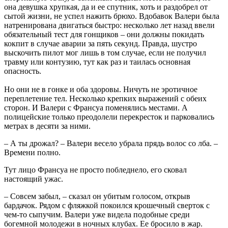
она девушка хрупкая, да и ее спутник, хоть и раздобрел от
сытой жизни, не успел нажить брюхо. Вдобавок Валери была
натренирована двигаться быстро: несколько лет назад ввели
обязательный тест для гонщиков – они должны покидать
кокпит в случае аварии за пять секунд. Правда, шустро
выскочить пилот мог лишь в том случае, если не получил
травму или контузию, тут как раз и таилась основная
опасность.
Но они не в гонке и оба здоровы. Ничуть не эротичное
переплетение тел. Несколько крепких выражений с обеих
сторон. И Валери с Франсуа поменялись местами. А
полицейские только преодолели перекресток и парковались
метрах в десяти за ними.
– А ты дрожал? – Валери весело убрала прядь волос со лба. –
Времени полно.
Тут лицо Франсуа не просто побледнело, его сковал
настоящий ужас.
– Совсем забыл, – сказал он убитым голосом, открыв
бардачок. Рядом с фляжкой покоился крошечный сверток с
чем-то сыпучим. Валери уже видела подобные среди
богемной молодежи в ночных клубах. Ее бросило в жар.