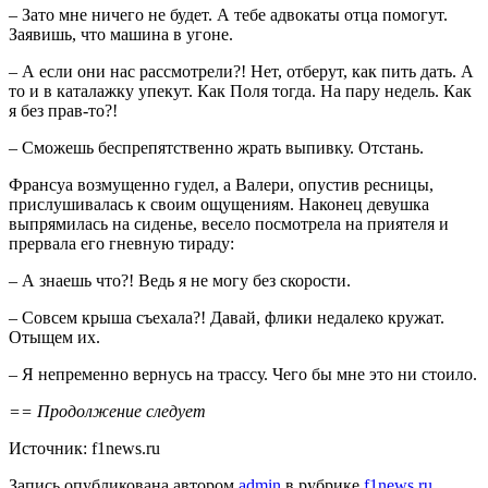
– Зато мне ничего не будет. А тебе адвокаты отца помогут.
Заявишь, что машина в угоне.
– А если они нас рассмотрели?! Нет, отберут, как пить дать. А
то и в каталажку упекут. Как Поля тогда. На пару недель. Как
я без прав-то?!
– Сможешь беспрепятственно жрать выпивку. Отстань.
Франсуа возмущенно гудел, а Валери, опустив ресницы,
прислушивалась к своим ощущениям. Наконец девушка
выпрямилась на сиденье, весело посмотрела на приятеля и
прервала его гневную тираду:
– А знаешь что?! Ведь я не могу без скорости.
– Совсем крыша съехала?! Давай, флики недалеко кружат.
Отыщем их.
– Я непременно вернусь на трассу. Чего бы мне это ни стоило.
== Продолжение следует
Источник: f1news.ru
Запись опубликована автором
admin
в рубрике
f1news.ru
.