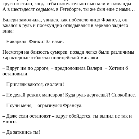
грустно стало, когда тебя окончательно выгнали из команды.
А в шестьдесят седьмом, в Гетеборге, ты же был еще с нами…
Валери замолчала, увидев, как побелело лицо Франсуа, он
вжался в руль и посекундно оглядывался в зеркало заднего
вида:
– Накаркал. Флики! За нами.
Несмотря на близость сумерек, позади легко были различимы
характерные отблески полицейской мигалки.
– Вдруг им по дороге, – предположила Валери. – Хотели б
остановили.
– Приглядываются, сволочи!
– Не делай резких маневров! Куда руль дергаешь?! Спокойнее.
– Поучи меня, – огрызнулся Франсуа.
– Даже если остановят – вдруг обойдется, ты выпил не так и
много.
– Да заткнись ты!