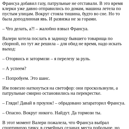
Франсуа добавил газу, патрульные не отставали. В это время
клерки уже давно отправились по домам, машина летела по
пустым улицам. Вокруг стояла тишина, будто во сне. Но то
была доподлинная явь. И развязка не за горами.
– Что делать, а?! – жалобно взвыл Франсуа.
Валери хотела послать в задницу бывшего товарища по
сборной, но тут же решила – для обид не время, надо искать
выход:
– Оторвись и затормози – я перелезу за руль.
– А успеем?
– Попробуем. Это шанс.
Им повезло наткнуться на светофор: они проскользнули, а
патрульные смирно остановились на перекрестке.
– Гляди! Давай в проулок! – обрадовано затараторил Франсуа.
– Опасно. Вокруг никого. Найдут. Да тормози ты.
В этот момент Валери пожалела, что Франсуа выбрал
спортивную тачку, в семейных седанах места побольше, но