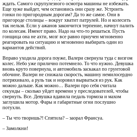
ждать. Самого скрупулезного осмотра машины не избежать.
Еще хуже выйдет, чем остановись они сразу же. Устроить
гонки по пригородным дорогам? Да то же самое. Они в
пригороде столицы – вокруг хватит патрулей. Но и колесить
так нельзя. Если у ажанов закончится терпение, начнут палить
по колесам. Имеют право. Надо на что-то решаться. Пусть
гонщица она не ахти, мозг все равно приучен мгновенно
реагировать на ситуацию и мгновенно выбирать один из
вариантов действий.
Вправо уходила дорога поуже, Валери свернула туда с визгом
колес. Небо уже прилично потемнело. То что нужно. Девушка
вновь круто повернула, и автомобиль заскакал по грунтовой
обочине. Валери не снижала скорость, машину немилосердно
потряхивало, а руль так и норовил вырваться из рук. Как
можно дальше. Как можно… Валери про себя считала
секунды – сколько уйдет времени у преследователей, чтобы
свернуть. Все. Девушка вдавила педаль тормоза и махом
заглушила мотор. Фары и габаритные огни послушно
потухли.
– Ты что творишь?! Спятила? – заорал Франсуа.
– Замолкни!