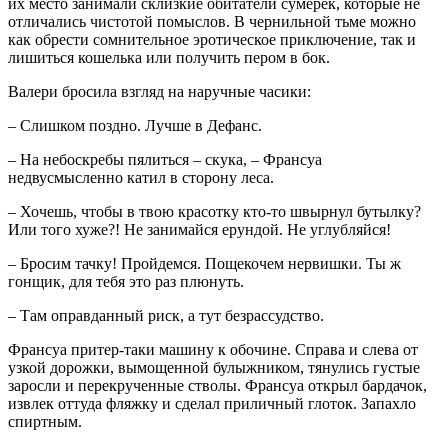
их место занимали склизкие обитатели сумерек, которые не
отличались чистотой помыслов. В чернильной тьме можно
как обрести сомнительное эротическое приключение, так и
лишиться кошелька или получить пером в бок.
Валери бросила взгляд на наручные часики:
– Слишком поздно. Лучше в Дефанс.
– На небоскребы пялиться – скука, – Франсуа
недвусмысленно катил в сторону леса.
– Хочешь, чтобы в твою красотку кто-то швырнул бутылку?
Или того хуже?! Не занимайся ерундой. Не углубляйся!
– Бросим тачку! Пройдемся. Пощекочем нервишки. Ты ж
гонщик, для тебя это раз плюнуть.
– Там оправданный риск, а тут безрассудство.
Франсуа притер-таки машину к обочине. Справа и слева от
узкой дорожки, вымощенной булыжником, тянулись густые
заросли и перекрученные стволы. Франсуа открыл бардачок,
извлек оттуда фляжку и сделал приличный глоток. Запахло
спиртным.