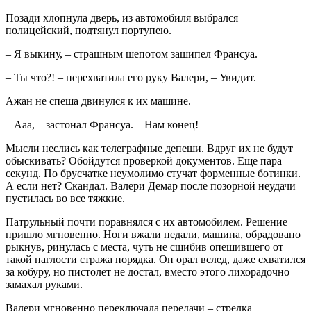
Позади хлопнула дверь, из автомобиля выбрался
полицейский, подтянул портупею.
– Я выкину, – страшным шепотом зашипел Франсуа.
– Ты что?! – перехватила его руку Валери, – Увидит.
Ажан не спеша двинулся к их машине.
– Ааа, – застонал Франсуа. – Нам конец!
Мысли неслись как телеграфные депеши. Вдруг их не будут
обыскивать? Обойдутся проверкой документов. Еще пара
секунд. По брусчатке неумолимо стучат форменные ботинки.
А если нет? Скандал. Валери Демар после позорной неудачи
пустилась во все тяжкие.
Патрульный почти поравнялся с их автомобилем. Решение
пришло мгновенно. Ноги вжали педали, машина, обрадовано
рыкнув, ринулась с места, чуть не сшибив опешившего от
такой наглости стража порядка. Он орал вслед, даже схватился
за кобуру, но пистолет не достал, вместо этого лихорадочно
замахал руками.
Валери мгновенно переключала передачи – стрелка