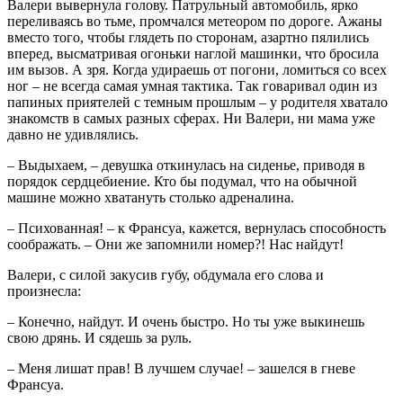
Валери вывернула голову. Патрульный автомобиль, ярко
переливаясь во тьме, промчался метеором по дороге. Ажаны
вместо того, чтобы глядеть по сторонам, азартно пялились
вперед, высматривая огоньки наглой машинки, что бросила
им вызов. А зря. Когда удираешь от погони, ломиться со всех
ног – не всегда самая умная тактика. Так говаривал один из
папиных приятелей с темным прошлым – у родителя хватало
знакомств в самых разных сферах. Ни Валери, ни мама уже
давно не удивлялись.
– Выдыхаем, – девушка откинулась на сиденье, приводя в
порядок сердцебиение. Кто бы подумал, что на обычной
машине можно хватануть столько адреналина.
– Психованная! – к Франсуа, кажется, вернулась способность
соображать. – Они же запомнили номер?! Нас найдут!
Валери, с силой закусив губу, обдумала его слова и
произнесла:
– Конечно, найдут. И очень быстро. Но ты уже выкинешь
свою дрянь. И сядешь за руль.
– Меня лишат прав! В лучшем случае! – зашелся в гневе
Франсуа.