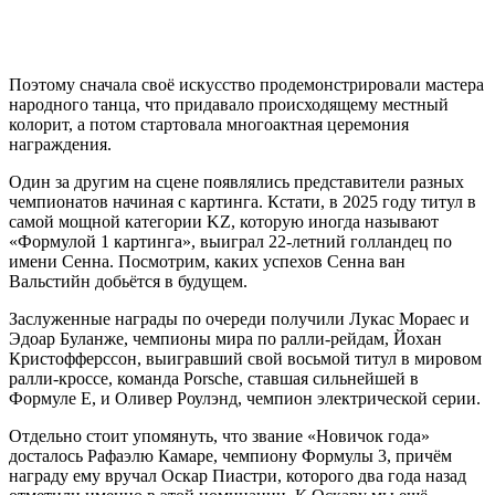
Поэтому сначала своё искусство продемонстрировали мастера
народного танца, что придавало происходящему местный
колорит, а потом стартовала многоактная церемония
награждения.
Один за другим на сцене появлялись представители разных
чемпионатов начиная с картинга. Кстати, в 2025 году титул в
самой мощной категории KZ, которую иногда называют
«Формулой 1 картинга», выиграл 22-летний голландец по
имени Сенна. Посмотрим, каких успехов Сенна ван
Вальстийн добьётся в будущем.
Заслуженные награды по очереди получили Лукас Мораес и
Эдоар Буланже, чемпионы мира по ралли-рейдам, Йохан
Кристофферссон, выигравший свой восьмой титул в мировом
ралли-кроссе, команда Porsche, ставшая сильнейшей в
Формуле E, и Оливер Роулэнд, чемпион электрической серии.
Отдельно стоит упомянуть, что звание «Новичок года»
досталось Рафаэлю Камаре, чемпиону Формулы 3, причём
награду ему вручал Оскар Пиастри, которого два года назад