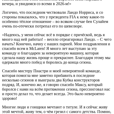
вечера, и увидимся со всеми в 2026-м!»
Логично, что последним чествовали Ландо Норриса, и со
стороны показалось, что у президента FIA к нему какое-то
особенно тёплое отношение – во всяком случае бен Сулайем
очень по-отечески потрепал его по шевелюре.
«Надеюсь, у меня сейчас всё в порядке с причёской, ведь я
много над ней работал! – весело отреагировал Ландо. – С чего
начать? Конечно, начну с наших парней. Мои поздравления и
спасибо всем в McLaren! Я много лет выступаю за эту
команду и благодарен за невероятную машину, которая
сделала нашу жизнь проще и прекраснее. Благодаря этому мы
одержали много побед и боролись до конца сезона.
Спасибо мистеру Пиастри и моей невероятной команде,
которая помогла мне заметно прибавить в последние
несколько сезонов и выиграла два Кубка конструкторов
подряд. И, конечно же, я говорю спасибо Максу, который
боролся с нами на всём протяжении сезона, прессинговал нас
и просто делал то, что делает всегда. Это было невероятно
здорово!
Многие люди и гонщики мечтают о титуле. И я сейчас живу
этой мечтой, живу тем, о чём грезил с самого детства. Помню,