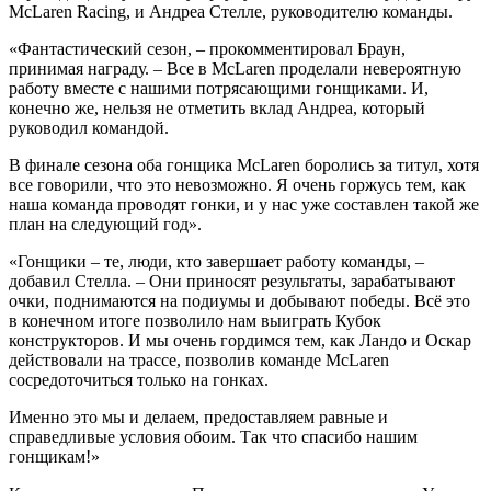
McLaren Racing, и Андреа Стелле, руководителю команды.
«Фантастический сезон, – прокомментировал Браун,
принимая награду. – Все в McLaren проделали невероятную
работу вместе с нашими потрясающими гонщиками. И,
конечно же, нельзя не отметить вклад Андреа, который
руководил командой.
В финале сезона оба гонщика McLaren боролись за титул, хотя
все говорили, что это невозможно. Я очень горжусь тем, как
наша команда проводят гонки, и у нас уже составлен такой же
план на следующий год».
«Гонщики – те, люди, кто завершает работу команды, –
добавил Стелла. – Они приносят результаты, зарабатывают
очки, поднимаются на подиумы и добывают победы. Всё это
в конечном итоге позволило нам выиграть Кубок
конструкторов. И мы очень гордимся тем, как Ландо и Оскар
действовали на трассе, позволив команде McLaren
сосредоточиться только на гонках.
Именно это мы и делаем, предоставляем равные и
справедливые условия обоим. Так что спасибо нашим
гонщикам!»