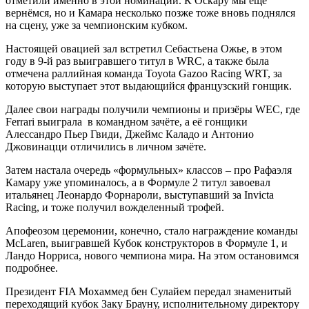
отметили именно в этой номинации. К Оскару мы ещё
вернёмся, но и Камара несколько позже тоже вновь поднялся
на сцену, уже за чемпионским кубком.
Настоящей овацией зал встретил Себастьена Ожье, в этом
году в 9-й раз выигравшего титул в WRC, а также была
отмечена раллийная команда Toyota Gazoo Racing WRT, за
которую выступает этот выдающийся французский гонщик.
Далее свои награды получили чемпионы и призёры WEC, где
Ferrari выиграла в командном зачёте, а её гонщики
Алессандро Пьер Гвиди, Джеймс Каладо и Антонио
Джовинацци отличились в личном зачёте.
Затем настала очередь «формульных» классов – про Рафаэля
Камару уже упоминалось, а в Формуле 2 титул завоевал
итальянец Леонардо Форнароли, выступавший за Invicta
Racing, и тоже получил вожделенный трофей.
Апофеозом церемонии, конечно, стало награждение команды
McLaren, выигравшей Кубок конструкторов в Формуле 1, и
Ландо Норриса, нового чемпиона мира. На этом остановимся
подробнее.
Президент FIA Мохаммед бен Сулайем передал знаменитый
переходящий кубок Заку Брауну, исполнительному директору