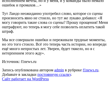
исполнением мечты, но и у меня, и у команды было немало
ошибок и промахов…»
Тут Ландо неожиданно употребил слово, которое со сцены
произносить явно не стоило, но тут же лукаво добавил: «Я
могу говорить такие слова со сцены? Прошу прощения! Меня
оштрафуют, но теперь я могу себе позволить оплатить такой
штраф.
Мы все совершали ошибки и переживали трудные моменты,
но это того стоило. Всё это теперь часть истории, но впереди
ещё много непростых лет. Уверен, будет тяжело, но я с
нетерпением этого жду».
Источник: f1news.ru
Запись опубликована автором
admin
в рубрике
f1news.ru
.
Добавьте в закладки
постоянную ссылку
.
Сайт работает на WordPress