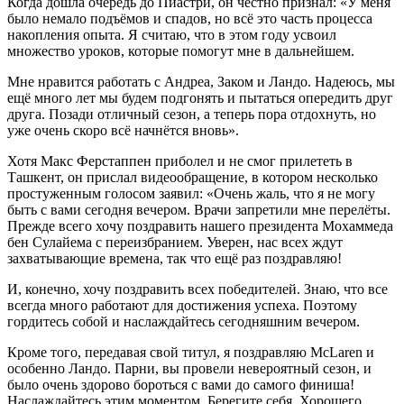
Когда дошла очередь до Пиастри, он честно признал: «У меня
было немало подъёмов и спадов, но всё это часть процесса
накопления опыта. Я считаю, что в этом году усвоил
множество уроков, которые помогут мне в дальнейшем.
Мне нравится работать с Андреа, Заком и Ландо. Надеюсь, мы
ещё много лет мы будем подгонять и пытаться опередить друг
друга. Позади отличный сезон, а теперь пора отдохнуть, но
уже очень скоро всё начнётся вновь».
Хотя Макс Ферстаппен приболел и не смог прилететь в
Ташкент, он прислал видеообращение, в котором несколько
простуженным голосом заявил: «Очень жаль, что я не могу
быть с вами сегодня вечером. Врачи запретили мне перелёты.
Прежде всего хочу поздравить нашего президента Мохаммеда
бен Сулайема с переизбранием. Уверен, нас всех ждут
захватывающие времена, так что ещё раз поздравляю!
И, конечно, хочу поздравить всех победителей. Знаю, что все
всегда много работают для достижения успеха. Поэтому
гордитесь собой и наслаждайтесь сегодняшним вечером.
Кроме того, передавая свой титул, я поздравляю McLaren и
особенно Ландо. Парни, вы провели невероятный сезон, и
было очень здорово бороться с вами до самого финиша!
Наслаждайтесь этим моментом. Берегите себя. Хорошего