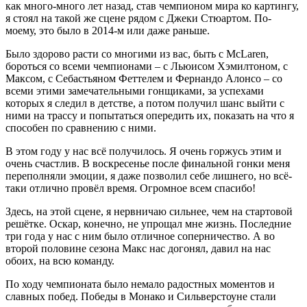
как много-много лет назад, став чемпионом мира ко картингу,
я стоял на такой же сцене рядом с Джеки Стюартом. По-
моему, это было в 2014-м или даже раньше.
Было здорово расти со многими из вас, быть с McLaren,
бороться со всеми чемпионами – с Льюисом Хэмилтоном, с
Максом, с Себастьяном Феттелем и Фернандо Алонсо – со
всеми этими замечательными гонщиками, за успехами
которых я следил в детстве, а потом получил шанс выйти с
ними на трассу и попытаться опередить их, показать на что я
способен по сравнению с ними.
В этом году у нас всё получилось. Я очень горжусь этим и
очень счастлив. В воскресенье после финальной гонки меня
переполняли эмоции, я даже позволил себе лишнего, но всё-
таки отлично провёл время. Огромное всем спасибо!
Здесь, на этой сцене, я нервничаю сильнее, чем на стартовой
решётке. Оскар, конечно, не упрощал мне жизнь. Последние
три года у нас с ним было отличное соперничество. А во
второй половине сезона Макс нас догонял, давил на нас
обоих, на всю команду.
По ходу чемпионата было немало радостных моментов и
славных побед. Победы в Монако и Сильверстоуне стали