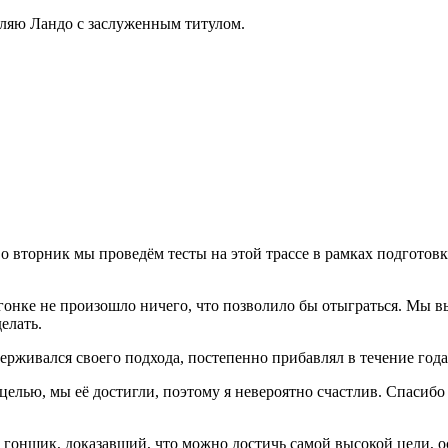
вляю Ландо с заслуженным титулом.
 вторник мы проведём тесты на этой трассе в рамках подготовки
 гонке не произошло ничего, что позволило бы отыграться. Мы в
делать.
ерживался своего подхода, постепенно прибавлял в течение года
елью, мы её достигли, поэтому я невероятно счастлив. Спасибо
гонщик, доказавший, что можно достичь самой высокой цели, ос