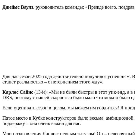
Джеймс Ваулз
, руководитель команды: «Прежде всего, поздра
Для нас сезон 2025 года действительно получился успешным. Во
станет реальностью – с нетерпением этого жду».
Карлос Сайнс
(13-й): «Мы не были быстры в этот уик-энд, а в
DRS, поэтому с нашей скоростью было мало что можно было с
Если оценивать сезон в целом, мы можем им гордиться! Я прид
Пятое место в Кубке конструкторов было весьма амбициозной ц
поддержку – она очень важна для нас.
Мои поздравления Ландо с первым титулом! Он – невероятный 