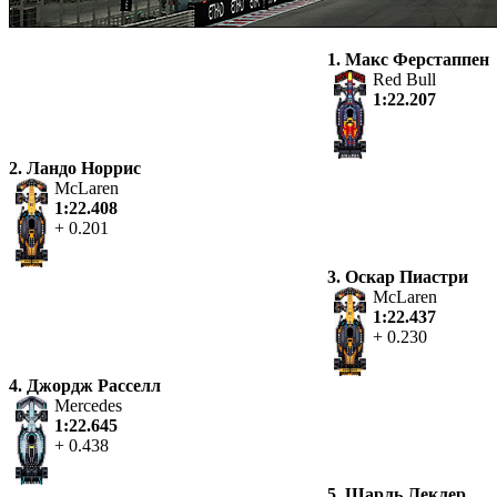
1. Макс Ферстаппен
Red Bull
1:22.207
2. Ландо Норрис
McLaren
1:22.408
+ 0.201
3. Оскар Пиастри
McLaren
1:22.437
+ 0.230
4. Джордж Расселл
Mercedes
1:22.645
+ 0.438
5. Шарль Леклер