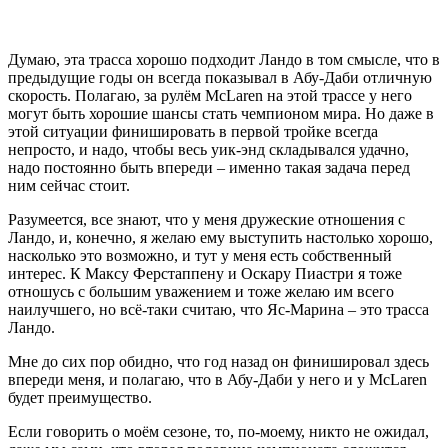
Думаю, эта трасса хорошо подходит Ландо в том смысле, что в
предыдущие годы он всегда показывал в Абу-Даби отличную
скорость. Полагаю, за рулём McLaren на этой трассе у него
могут быть хорошие шансы стать чемпионом мира. Но даже в
этой ситуации финишировать в первой тройке всегда
непросто, и надо, чтобы весь уик-энд складывался удачно,
надо постоянно быть впереди – именно такая задача перед
ним сейчас стоит.
Разумеется, все знают, что у меня дружеские отношения с
Ландо, и, конечно, я желаю ему выступить настолько хорошо,
насколько это возможно, и тут у меня есть собственный
интерес. К Максу Ферстаппену и Оскару Пиастри я тоже
отношусь с большим уважением и тоже желаю им всего
наилучшего, но всё-таки считаю, что Яс-Марина – это трасса
Ландо.
Мне до сих пор обидно, что год назад он финишировал здесь
впереди меня, и полагаю, что в Абу-Даби у него и у McLaren
будет преимущество.
Если говорить о моём сезоне, то, по-моему, никто не ожидал,