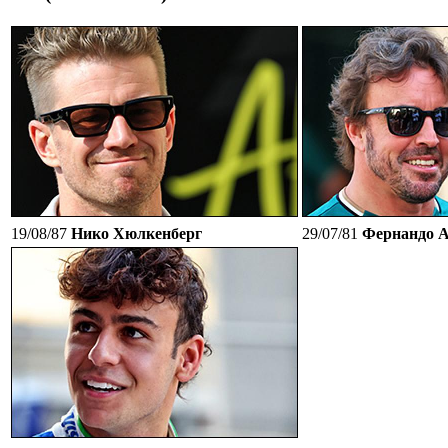
19/08/87
Нико Хюлкенберг
29/07/81
Фернандо А