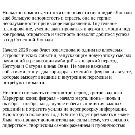
Но важно помнить, что хотя огненная стихия придаёт Лошади
ещё большую напористость и страсть, она не терпит
необдуманности при выборе направления. Тщательное
планирование, умение адаптироваться и держать эмоции под
контролем, открытость и честность позволят добиться успеха
в год Огненной Лошади.
Начало 2026 года будет ознаменовано одним из ключевых
астрологических событий, запускающим новую эпоху смелых
начинаний и реализации амбиций – январский переход
Нептуна и Сатурна в знак Овна. Не менее важными
событиями станут два коридора затмений в феврале и августе,
которые вызовут внешние и внутренние перемены и
потребуют гибкости.
Не стоит списывать со счетов три периода ретроградного
Меркурия: конец февраля – начало марта, июнь – июль и
октябрь – ноябрь, когда лучше избегать принятия важных
решений и потратить усилия на перепроверку информации.
Всю вторую половину года Юпитер будет пребывать в знаке
Льва, что придаст дополнительные силы всему, что связано с
лидерством, творческим самовыражением и публичностью.