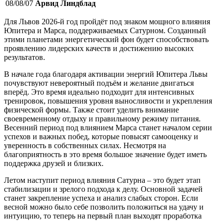
08/08/07
Арвид Линдблад
Для Львов 2026-й год пройдёт под знаком мощного влияния
Юпитера и Марса, поддерживаемых Сатурном. Созданный
этими планетами энергетический фон будет способствовать
проявлению лидерских качеств и достижению высоких
результатов.
В начале года благодаря активации энергий Юпитера Львы
почувствуют невероятный подъём и желание двигаться
вперёд. Это время идеально подходит для интенсивных
тренировок, повышения уровня выносливости и укрепления
физической формы. Также стоит уделить внимание
своевременному отдыху и правильному режиму питания.
Весенний период под влиянием Марса станет началом серии
успехов и важных побед, которые повысят самооценку и
уверенность в собственных силах. Несмотря на
благоприятность в это время большое значение будет иметь
поддержка друзей и близких.
Летом наступит период влияния Сатурна – это будет этап
стабилизации и зрелого подхода к делу. Основной задачей
станет закрепление успеха и анализ слабых сторон. Если
весной можно было себе позволить положиться на удачу и
интуицию, то теперь на первый план выходят проработка