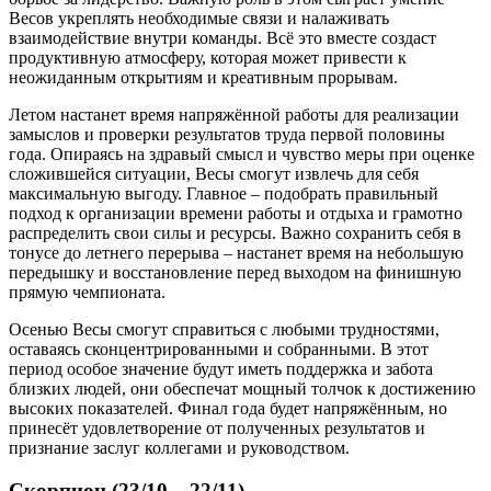
Весов укреплять необходимые связи и налаживать
взаимодействие внутри команды. Всё это вместе создаст
продуктивную атмосферу, которая может привести к
неожиданным открытиям и креативным прорывам.
Летом настанет время напряжённой работы для реализации
замыслов и проверки результатов труда первой половины
года. Опираясь на здравый смысл и чувство меры при оценке
сложившейся ситуации, Весы смогут извлечь для себя
максимальную выгоду. Главное – подобрать правильный
подход к организации времени работы и отдыха и грамотно
распределить свои силы и ресурсы. Важно сохранить себя в
тонусе до летнего перерыва – настанет время на небольшую
передышку и восстановление перед выходом на финишную
прямую чемпионата.
Осенью Весы смогут справиться с любыми трудностями,
оставаясь сконцентрированными и собранными. В этот
период особое значение будут иметь поддержка и забота
близких людей, они обеспечат мощный толчок к достижению
высоких показателей. Финал года будет напряжённым, но
принесёт удовлетворение от полученных результатов и
признание заслуг коллегами и руководством.
Скорпион (23/10 – 22/11)