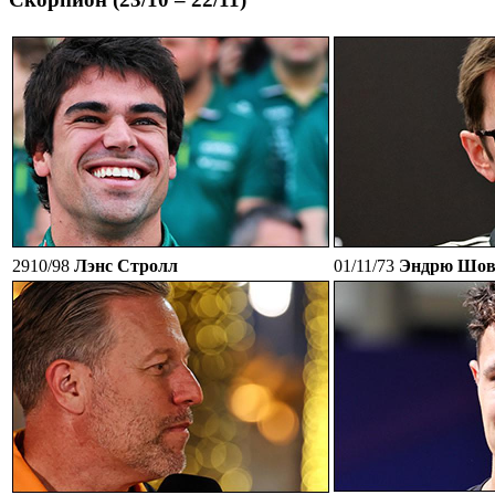
2910/98
Лэнс Стролл
01/11/73
Эндрю Шов