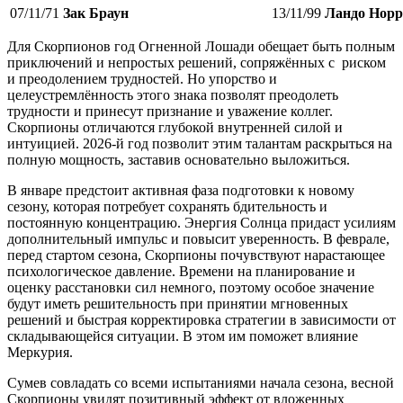
07/11/71
Зак Браун
13/11/99
Ландо Норр
Для Скорпионов год Огненной Лошади обещает быть полным
приключений и непростых решений, сопряжённых с риском
и преодолением трудностей. Но упорство и
целеустремлённость этого знака позволят преодолеть
трудности и принесут признание и уважение коллег.
Скорпионы отличаются глубокой внутренней силой и
интуицией. 2026-й год позволит этим талантам раскрыться на
полную мощность, заставив основательно выложиться.
В январе предстоит активная фаза подготовки к новому
сезону, которая потребует сохранять бдительность и
постоянную концентрацию. Энергия Солнца придаст усилиям
дополнительный импульс и повысит уверенность. В феврале,
перед стартом сезона, Скорпионы почувствуют нарастающее
психологическое давление. Времени на планирование и
оценку расстановки сил немного, поэтому особое значение
будут иметь решительность при принятии мгновенных
решений и быстрая корректировка стратегии в зависимости от
складывающейся ситуации. В этом им поможет влияние
Меркурия.
Сумев совладать со всеми испытаниями начала сезона, весной
Скорпионы увидят позитивный эффект от вложенных