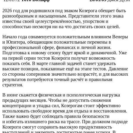
2026 год для родившихся под знаком Козерога обещает быть
разнообразным и насыщенным. Представители этого знака
известны своей целеустремлённостью, упорством и
способностью несмотря ни на что достигать своих целей.
Начало года ознаменуется положительным влиянием Венеры
и Юпитера, обещающим положительные перемены в
профессиональной сфере, финансах и личной жизни.
Подготовка к новому сезону будет яркой и динамичной. Уже
на первой серии тестов Козероги получат возможность
показать себя. В марте главной задачей станет удержать
высокие позиции, показанные ещё на этапе тестов. Давление
со стороны соперников значительно возрастёт, и для высоких
результатов потребуются точный расчёт и правильная
стратегия.
В июне скажется физическая и психологическая нагрузка
предыдущих месяцев. Чтобы не допустить снижения
концентрации и упадка сил, Козерогам стоит эффективно
использовать свободное время для отдыха и восстановления.
Также важно будет соблюдать правила безопасности
и избегать излишнего риска на трассе. При должном подходе
Козероги смогут сохранить высокую продуктивность
выступлений и закрепить достигнутые ранее успехи. В