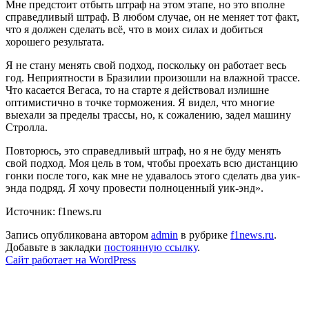
Мне предстоит отбыть штраф на этом этапе, но это вполне
справедливый штраф. В любом случае, он не меняет тот факт,
что я должен сделать всё, что в моих силах и добиться
хорошего результата.
Я не стану менять свой подход, поскольку он работает весь
год. Неприятности в Бразилии произошли на влажной трассе.
Что касается Вегаса, то на старте я действовал излишне
оптимистично в точке торможения. Я видел, что многие
выехали за пределы трассы, но, к сожалению, задел машину
Стролла.
Повторюсь, это справедливый штраф, но я не буду менять
свой подход. Моя цель в том, чтобы проехать всю дистанцию
гонки после того, как мне не удавалось этого сделать два уик-
энда подряд. Я хочу провести полноценный уик-энд».
Источник: f1news.ru
Запись опубликована автором
admin
в рубрике
f1news.ru
.
Добавьте в закладки
постоянную ссылку
.
Сайт работает на WordPress