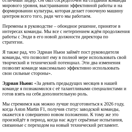
отличный лидер. Он был сосредоточен на создании команды
мирового уровня, выстраивании эффективной работы и на
формировании культуры, которая делает гоночную машину
центром всего того, ради чего мы работаем.
Перемены в руководстве – обоюдное решение, принятое в
интересах команды. Мы все с нетерпением ждём продолжения
работы с Энди в его новой должности директора по
стратегии.
Я также рад, что Эдриан Ньюи займёт пост руководителя
команды, что позволит ему в полной мере использовать свой
творческий и технический потенциал. Эти два изменения
позволят команде максимально эффективно использовать
свои сильные стороны».
Эдриан Ньюи:
«За девять предыдущих месяцев в нашей
команде я познакомился с её талантливыми специалистами и
готов взять на себя дополнительную роль.
Мы стремимся как можно лучше подготовиться к 2026 году,
когда Aston Martin F1, получив статус заводской команды,
окажется в совершенно новом положении. К тому же это
произойдёт в период, когда нас ждут серьёзные испытания,
связанные с переходом на новый технический регламент.