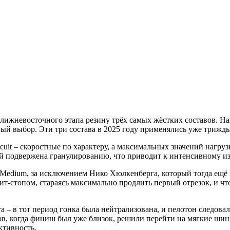
ближневосточного этапа резину трёх самых жёстких составов. На
ный выбор. Эти три состава в 2025 году применялись уже трижд
ircuit – скоростные по характеру, а максимальных значений нагруз
ней подвержена гранулированию, что приводит к интенсивному и
Medium, за исключением Нико Хюлкенберга, который тогда ещё в
т-стопом, стараясь максимально продлить первый отрезок, и чт
а – в тот период гонка была нейтрализована, и пелотон следова
ков, когда финиш был уже близок, решили перейти на мягкие ши
ективность.