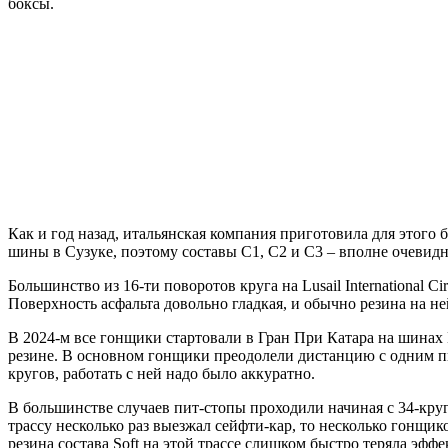
боксы.
Как и год назад, итальянская компания приготовила для этого 
шины в Сузуке, поэтому составы C1, C2 и C3 – вполне очевид
Большинство из 16-ти поворотов круга на Lusail International C
Поверхность асфальта довольно гладкая, и обычно резина на 
В 2024-м все гонщики стартовали в Гран При Катара на шинах 
резине. В основном гонщики преодолели дистанцию с одним пи
кругов, работать с ней надо было аккуратно.
В большинстве случаев пит-стопы проходили начиная с 34-круг
трассу несколько раз выезжал сейфти-кар, то несколько гонщи
резина состава Soft на этой трассе слишком быстро теряла эфф