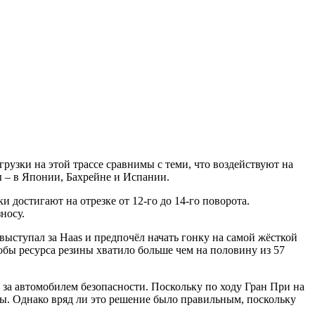
грузки на этой трассе сравнимы с теми, что воздействуют на
ы – в Японии, Бахрейне и Испании.
ки достигают на отрезке от 12-го до 14-го поворота.
зносу.
ыступал за Haas и предпочёл начать гонку на самой жёсткой
обы ресурса резины хватило больше чем на половину из 57
л за автомобилем безопасности. Поскольку по ходу Гран При на
ны. Однако вряд ли это решение было правильным, поскольку