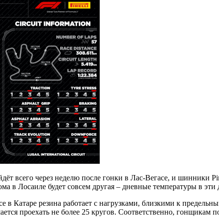
дёт всего через неделю после гонки в Лас-Вегасе, и шинники Pir
рома в Лосаиле будет совсем другая – дневные температуры в эти
ссе в Катаре резина работает с нагрузками, близкими к предельн
шается проехать не более 25 кругов. Соответственно, гонщикам