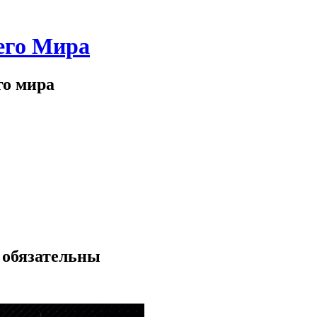
его Мира
го мира
а обязательны