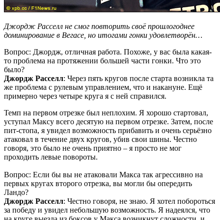
Джордж Расселл не смог повторить своё прошлогоднее
доминирование в Вегасе, но итогами гонки удовлетворён…
Вопрос: Джордж, отличная работа. Похоже, у вас была какая-
то проблема на протяжении большей части гонки. Что это
было?
Джордж Расселл
: Через пять кругов после старта возникла та
же проблема с рулевым управлением, что и накануне. Ещё
примерно через четыре круга я с ней справился.
Темп на первом отрезке был неплохим. Я хорошо стартовал,
уступал Максу всего десятую на первом отрезке. Затем, после
пит-стопа, я увидел возможность прибавить и очень серьёзно
атаковал в течение двух кругов, убив свои шины. Честно
говоря, это было не очень приятно – я просто не мог
проходить левые повороты.
Вопрос: Если бы вы не атаковали Макса так агрессивно на
первых кругах второго отрезка, вы могли бы опередить
Ландо?
Джордж Расселл
: Честно говоря, не знаю. Я хотел побороться
за победу и увидел небольшую возможность. Я надеялся, что
на круге выезда из боксов у Макса возникнут сложности, и