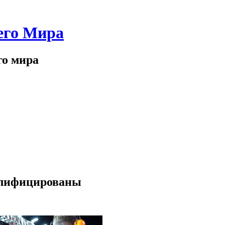
его Мира
го мира
алифицированы