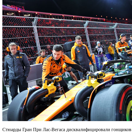
Стюарды Гран При Лас-Вегаса дисквалифицировали гонщиков M