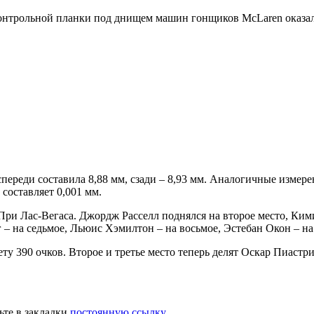
контрольной планки под днищем машин гонщиков McLaren оказал
переди составила 8,88 мм, сзади – 8,93 мм. Аналогичные измер
составляет 0,001 мм.
 Лас-Вегаса. Джордж Расселл поднялся на второе место, Кими 
– на седьмое, Льюис Хэмилтон – на восьмое, Эстебан Окон – на 
ту 390 очков. Второе и третье место теперь делят Оскар Пиастри
ьте в закладки
постоянную ссылку
.