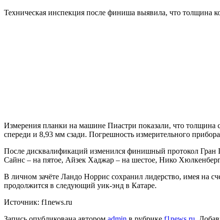
Техническая инспекция после финиша выявила, что толщина 
Измерения планки на машине Пиастри показали, что толщина с
спереди и 8,93 мм сзади. Погрешность измерительного прибора 
После дисквалификаций изменился финишный протокол Гран При
Сайнс – на пятое, Айзек Хаджар – на шестое, Нико Хюлкенберг 
В личном зачёте Ландо Норрис сохранил лидерство, имея на сче
продолжится в следующий уик-энд в Катаре.
Источник: f1news.ru
Запись опубликована автором
admin
в рубрике
f1news.ru
. Добав