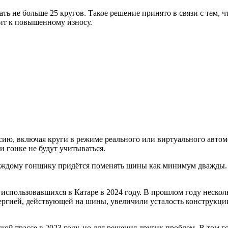
ть не больше 25 кругов. Такое решение принято в связи с тем,
дит к повышенному износу.
ссию, включая круги в режиме реального или виртуального автом
и гонке не будут учитываться.
аждому гонщику придётся поменять шины как минимум дважды. Пе
пользовавшихся в Катаре в 2024 году. В прошлом году нескольк
нергией, действующей на шины, увеличили усталость конструкци
ой трассе в 2023 году, но для решения других проблем. В том 