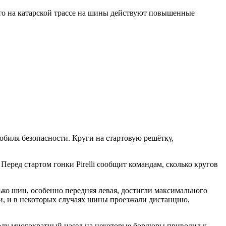
 что на катарской трассе на шины действуют повышенные
обиля безопасности. Круги на стартовую решётку,
ред стартом гонки Pirelli сообщит командам, сколько кругов
о шин, особенно передняя левая, ​​достигли максимального
и, и в некоторых случаях шины проезжали дистанцию,
году многократный наезд на некоторые бордюры приводил к