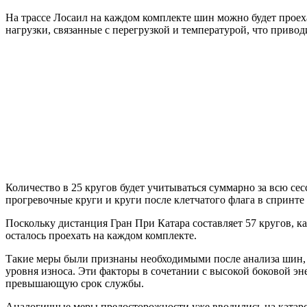
На трассе Лосаил на каждом комплекте шин можно будет проеха
нагрузки, связанные с перегрузкой и температурой, что приво
Количество в 25 кругов будет учитываться суммарно за всю се
прогревочные круги и круги после клетчатого флага в спринте 
Поскольку дистанция Гран При Катара составляет 57 кругов, к
осталось проехать на каждом комплекте.
Такие меры были признаны необходимыми после анализа шин, ис
уровня износа. Эти факторы в сочетании с высокой боковой э
превышающую срок службы.
Аналогичные меры предосторожности уже вводились на катарск