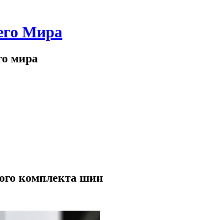
его Мира
го мира
ного комплекта шин