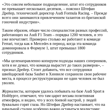
«Это совсем небольшое подразделение, штат его сотрудников
не превышает нескольких десятков, – пояснил Штефан
Дрейер, технический директор Audi Formula Racing. – Прежде
всего они занимаются привлечением талантов из британской
гоночной индустрии».
Таким образом, общее число специалистов разных профессий,
работающих на Audi F1 Team – порядка 1200 человек, и это
уже впечатляет. Примерно столько же работают в команде
Ferrari, тогда как в Mercedes в период, когда эта команда
доминировала в Формуле 1, штат превышал 1800
сотрудников.
«Мы целенаправленно копируем подходы наших соперников,
хотя я не думал, что команда вырастет до таких размеров», –
признал Дрейер. Стоит добавить, что все сотрудники
швейцарской базы Sauber в Хинвиле сохранили свои рабочие
места, в процессе реструктуризации не один человек не был
уволен.
Журналисты, которым удалось побывать на базе Audi Sport в
Нойбурге, отмечают, что там царит весьма позитивная
атмосфера, и видно, что у всех боевой настрой, у людей
буквально горят глаза. Но Штефан Дрейер настаивает, что на
начальной стадии особенно важно оставаться реалистами: