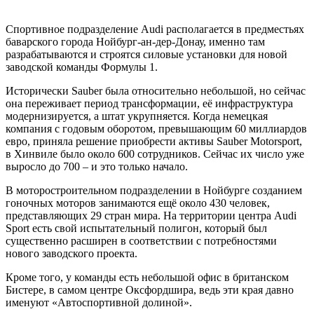
Спортивное подразделение Audi располагается в предместьях
баварского города Нойбург-ан-дер-Донау, именно там
разрабатываются и строятся силовые установки для новой
заводской команды Формулы 1.
Исторически Sauber была относительно небольшой, но сейчас
она переживает период трансформации, её инфраструктура
модернизируется, а штат укрупняется. Когда немецкая
компания с годовым оборотом, превышающим 60 миллиардов
евро, приняла решение приобрести активы Sauber Motorsport,
в Хинвиле было около 600 сотрудников. Сейчас их число уже
выросло до 700 – и это только начало.
В моторостроительном подразделении в Нойбурге созданием
гоночных моторов занимаются ещё около 430 человек,
представляющих 29 стран мира. На территории центра Audi
Sport есть свой испытательный полигон, который был
существенно расширен в соответствии с потребностями
нового заводского проекта.
Кроме того, у команды есть небольшой офис в британском
Бистере, в самом центре Оксфордшира, ведь эти края давно
именуют «Автоспортивной долиной».