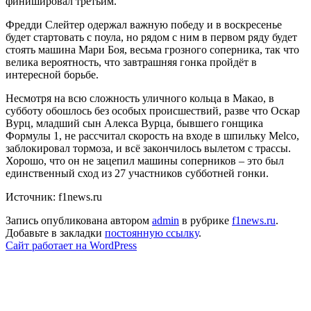
финишировал третьим.
Фредди Слейтер одержал важную победу и в воскресенье
будет стартовать с поула, но рядом с ним в первом ряду будет
стоять машина Мари Боя, весьма грозного соперника, так что
велика вероятность, что завтрашняя гонка пройдёт в
интересной борьбе.
Несмотря на всю сложность уличного кольца в Макао, в
субботу обошлось без особых происшествий, разве что Оскар
Вурц, младший сын Алекса Вурца, бывшего гонщика
Формулы 1, не рассчитал скорость на входе в шпильку Melco,
заблокировал тормоза, и всё закончилось вылетом с трассы.
Хорошо, что он не зацепил машины соперников – это был
единственный сход из 27 участников субботней гонки.
Источник: f1news.ru
Запись опубликована автором
admin
в рубрике
f1news.ru
.
Добавьте в закладки
постоянную ссылку
.
Сайт работает на WordPress