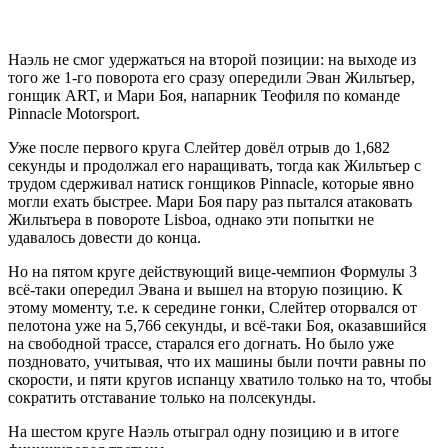
Наэль не смог удержаться на второй позиции: на выходе из
того же 1-го поворота его сразу опередили Эван Жильтьер,
гонщик ART, и Мари Боя, напарник Теофиля по команде
Pinnacle Motorsport.
Уже после первого круга Слейтер довёл отрыв до 1,682
секунды и продолжал его наращивать, тогда как Жильтьер с
трудом сдерживал натиск гонщиков Pinnacle, которые явно
могли ехать быстрее. Мари Боя пару раз пытался атаковать
Жильтьера в повороте Lisboa, однако эти попытки не
удавалось довести до конца.
Но на пятом круге действующий вице-чемпион Формулы 3
всё-таки опередил Эвана и вышел на вторую позицию. К
этому моменту, т.е. к середине гонки, Слейтер оторвался от
пелотона уже на 5,766 секунды, и всё-таки Боя, оказавшийся
на свободной трассе, старался его догнать. Но было уже
поздновато, учитывая, что их машины были почти равны по
скорости, и пяти кругов испанцу хватило только на то, чтобы
сократить отставание только на полсекунды.
На шестом круге Наэль отыграл одну позицию и в итоге