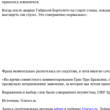
пришлось извиняться.
Когда после аварии Габриэля Бортолето на старте гонки, показ
выглядеть так глупо. Это совершенно нормально».
Фраза моментально разлетелась по соцсетям, и хотя многие со
«Во время совместного комментирования Гран При Бразилии, по
прозвучало неприемлемое заявление, за которое мы хотим прин
Выражения и выбор слов были совершенно неуместны, ORF Spo
Источник: f1news.ru
Запись опубликована автором
admin
в рубрике
f1news.ru
. Добав