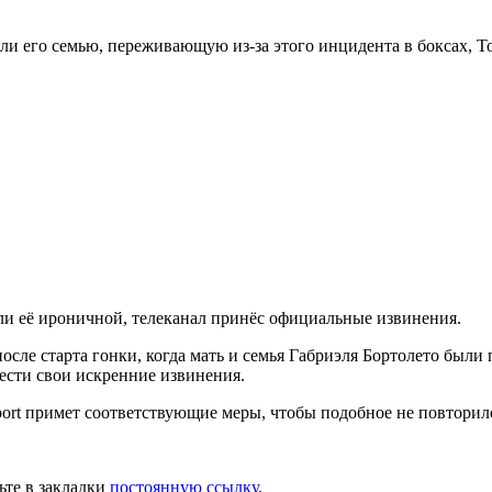
али его семью, переживающую из-за этого инцидента в боксах, То
чли её ироничной, телеканал принёс официальные извинения.
сле старта гонки, когда мать и семья Габриэля Бортолето были
ести свои искренние извинения.
rt примет соответствующие меры, чтобы подобное не повторило
ьте в закладки
постоянную ссылку
.