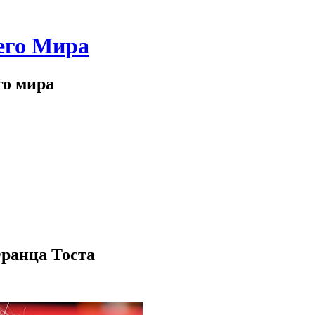
его Мира
го мира
Франца Тоста