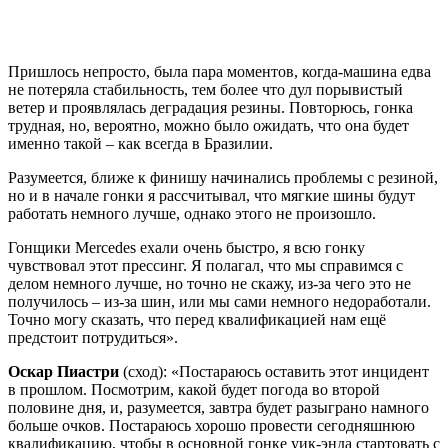
Пришлось непросто, была пара моментов, когда-машина едва
не потеряла стабильность, тем более что дул порывистый
ветер и проявлялась деградация резины. Повторюсь, гонка
трудная, но, вероятно, можно было ожидать, что она будет
именно такой – как всегда в Бразилии.
Разумеется, ближе к финишу начинались проблемы с резиной,
но и в начале гонки я рассчитывал, что мягкие шины будут
работать немного лучше, однако этого не произошло.
Гонщики Mercedes ехали очень быстро, я всю гонку
чувствовал этот прессинг. Я полагал, что мы справимся с
делом немного лучше, но точно не скажу, из-за чего это не
получилось – из-за шин, или мы сами немного недоработали.
Точно могу сказать, что перед квалификацией нам ещё
предстоит потрудиться».
Оскар Пиастри
(сход): «Постараюсь оставить этот инцидент
в прошлом. Посмотрим, какой будет погода во второй
половине дня, и, разумеется, завтра будет разыграно намного
больше очков. Постараюсь хорошо провести сегодняшнюю
квалификацию, чтобы в основной гонке уик-энда стартовать с