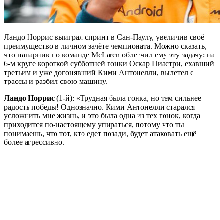
Ландо Норрис выиграл спринт в Сан-Паулу, увеличив своё
преимущество в личном зачёте чемпионата. Можно сказать,
что напарник по команде McLaren облегчил ему эту задачу: на
6-м круге короткой субботней гонки Оскар Пиастри, ехавший
третьим и уже догонявший Кими Антонелли, вылетел с
трассы и разбил свою машину.
Ландо Норрис
(1-й): «Трудная была гонка, но тем сильнее
радость победы! Однозначно, Кими Антонелли старался
усложнить мне жизнь, и это была одна из тех гонок, когда
приходится по-настоящему упираться, потому что ты
понимаешь, что тот, кто едет позади, будет атаковать ещё
более агрессивно.