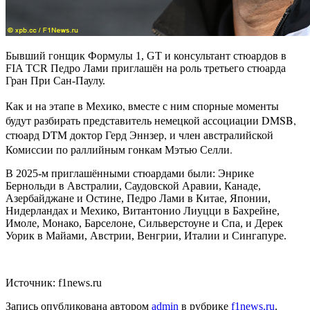
Бывший гонщик Формулы 1, GT и консультант стюардов в
FIA TCR Педро Лами приглашён на роль третьего стюарда
Гран При Сан-Паулу.
Как и на этапе в Мехико, вместе с ним спорные моменты
будут разбирать представитель немецкой ассоциации DMSB,
стюард DTM доктор Герд Эннзер, и член австралийской
Комиссии по раллийным гонкам Мэтью Селли.
В 2025-м приглашёнными стюардами были: Энрике
Бернольди в Австралии, Саудовской Аравии, Канаде,
Азербайджане и Остине, Педро Лами в Китае, Японии,
Нидерландах и Мехико, Витантонио Лиуцци в Бахрейне,
Имоле, Монако, Барселоне, Сильверстоуне и Спа, и Дерек
Уорик в Майами, Австрии, Венгрии, Италии и Сингапуре.
Источник: f1news.ru
Запись опубликована автором
admin
в рубрике
f1news.ru
.